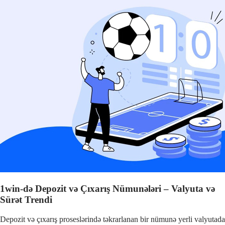
1win-də Depozit və Çıxarış Nümunələri – Valyuta və
Sürət Trendi
Depozit və çıxarış proseslərində təkrarlanan bir nümunə yerli valyutada