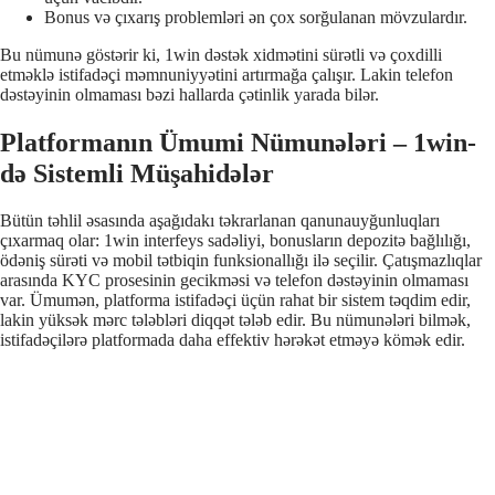
Bonus və çıxarış problemləri ən çox sorğulanan mövzulardır.
Bu nümunə göstərir ki, 1win dəstək xidmətini sürətli və çoxdilli
etməklə istifadəçi məmnuniyyətini artırmağa çalışır. Lakin telefon
dəstəyinin olmaması bəzi hallarda çətinlik yarada bilər.
Platformanın Ümumi Nümunələri – 1win-
də Sistemli Müşahidələr
Bütün təhlil əsasında aşağıdakı təkrarlanan qanunauyğunluqları
çıxarmaq olar: 1win interfeys sadəliyi, bonusların depozitə bağlılığı,
ödəniş sürəti və mobil tətbiqin funksionallığı ilə seçilir. Çatışmazlıqlar
arasında KYC prosesinin gecikməsi və telefon dəstəyinin olmaması
var. Ümumən, platforma istifadəçi üçün rahat bir sistem təqdim edir,
lakin yüksək mərc tələbləri diqqət tələb edir. Bu nümunələri bilmək,
istifadəçilərə platformada daha effektiv hərəkət etməyə kömək edir.