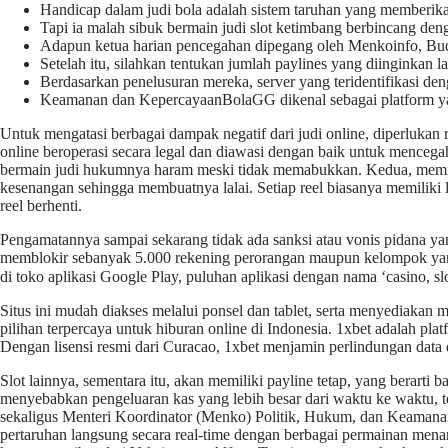
Handicap dalam judi bola adalah sistem taruhan yang memberika
Tapi ia malah sibuk bermain judi slot ketimbang berbincang d
Adapun ketua harian pencegahan dipegang oleh Menkoinfo, Budi 
Setelah itu, silahkan tentukan jumlah paylines yang diinginkan l
Berdasarkan penelusuran mereka, server yang teridentifikasi denga
Keamanan dan KepercayaanBolaGG dikenal sebagai platform ya
Untuk mengatasi berbagai dampak negatif dari judi online, diperlukan 
online beroperasi secara legal dan diawasi dengan baik untuk menc
bermain judi hukumnya haram meski tidak memabukkan. Kedua, memin
kesenangan sehingga membuatnya lalai. Setiap reel biasanya memiliki
reel berhenti.
Pengamatannya sampai sekarang tidak ada sanksi atau vonis pidana ya
memblokir sebanyak 5.000 rekening perorangan maupun kelompok yang te
di toko aplikasi Google Play, puluhan aplikasi dengan nama ‘casino, sl
Situs ini mudah diakses melalui ponsel dan tablet, serta menyediak
pilihan terpercaya untuk hiburan online di Indonesia. 1xbet adalah p
Dengan lisensi resmi dari Curacao, 1xbet menjamin perlindungan data 
Slot lainnya, sementara itu, akan memiliki payline tetap, yang berart
menyebabkan pengeluaran kas yang lebih besar dari waktu ke waktu, 
sekaligus Menteri Koordinator (Menko) Politik, Hukum, dan Keamanan
pertaruhan langsung secara real-time dengan berbagai permainan menar