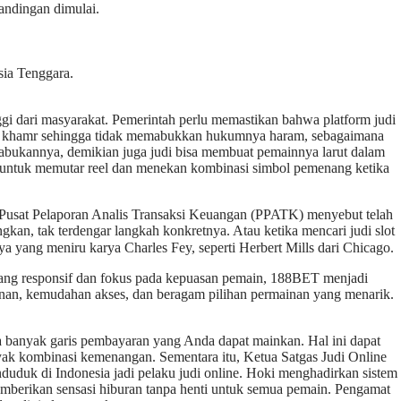
andingan dimulai.
Asia Tenggara.
inggi dari masyarakat. Pemerintah perlu memastikan bahwa platform judi
kit khamr sehingga tidak memabukkan hukumnya haram, sebagaimana
ukannya, demikian juga judi bisa membuat pemainnya larut dalam
lah untuk memutar reel dan menekan kombinasi simbol pemenang ketika
e. Pusat Pelaporan Analis Transaksi Keuangan (PPATK) menyebut telah
an, tak terdengar langkah konkretnya. Atau ketika mencari judi slot
 yang meniru karya Charles Fey, seperti Herbert Mills dari Chicago.
 yang responsif dan fokus pada kepuasan pemain, 188BET menjadi
amanan, kemudahan akses, dan beragam pilihan permainan yang menarik.
rapa banyak garis pembayaran yang Anda dapat mainkan. Hal ini dapat
yak kombinasi kemenangan. Sementara itu, Ketua Satgas Judi Online
duk di Indonesia jadi pelaku judi online. Hoki menghadirkan sistem
memberikan sensasi hiburan tanpa henti untuk semua pemain. Pengamat