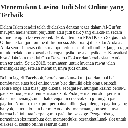
Menemukan Casino Judi Slot Online yang
Terbaik
Dalam Islam sendiri telah dijelaskan dengan tegas dalam Al-Qur’an
maupun hadis terkait perjudian atau judi baik yang dilakukan secara
online maupun konvensional. Berikut temuan PPATK dan Satgas Judi
Online terkait judi online di Indonesia. Jika orang di sekitar Anda atau
Anda sendiri merasa tidak mampu terlepas dari judi online, jangan ragu
untuk melakukan konsultasi dengan psikolog atau psikiater. Konsultasi
bisa dilakukan melalui Chat Bersama Dokter dan kerahasiaan Anda
pun terjamin. Sejak 2018, permintaan untuk layanan rawat jalan
meningkat lagi setelah membanjirnya judi online.
Belum lagi di Facebook, bertebaran akun-akun jasa dan jual beli
pembuatan situs judi online yang bisa dimiliki oleh orang pribadi.
House edge atau bisa juga dikenal sebagai keuntungan kasino berlaku
pada semua permainan termasuk slot. Pada permainan slot, pemain
dapat memenangkan hadiah dengan mencocokkan gulungan pada
payline. Namun, meskipun permainan dilengkapi dengan payline yang
banyak, namun bukan berarti Anda bisa memenangkan semuanya
karena hal ini juga berpengaruh pada house edge. Pengembang
permainan slot membuat dan memproduksi perangkat lunak slot untuk
diakses di kasino online seluruh dunia.