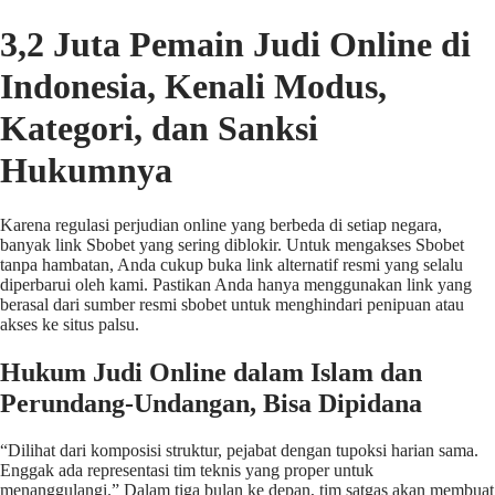
3,2 Juta Pemain Judi Online di
Indonesia, Kenali Modus,
Kategori, dan Sanksi
Hukumnya
Karena regulasi perjudian online yang berbeda di setiap negara,
banyak link Sbobet yang sering diblokir. Untuk mengakses Sbobet
tanpa hambatan, Anda cukup buka link alternatif resmi yang selalu
diperbarui oleh kami. Pastikan Anda hanya menggunakan link yang
berasal dari sumber resmi sbobet untuk menghindari penipuan atau
akses ke situs palsu.
Hukum Judi Online dalam Islam dan
Perundang-Undangan, Bisa Dipidana
“Dilihat dari komposisi struktur, pejabat dengan tupoksi harian sama.
Enggak ada representasi tim teknis yang proper untuk
menanggulangi.” Dalam tiga bulan ke depan, tim satgas akan membuat