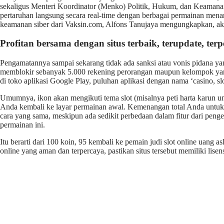
sekaligus Menteri Koordinator (Menko) Politik, Hukum, dan Keamanan
pertaruhan langsung secara real-time dengan berbagai permainan menar
keamanan siber dari Vaksin.com, Alfons Tanujaya mengungkapkan, akar 
Profitan bersama dengan situs terbaik, terupdate, terp
Pengamatannya sampai sekarang tidak ada sanksi atau vonis pidana ya
memblokir sebanyak 5.000 rekening perorangan maupun kelompok yang te
di toko aplikasi Google Play, puluhan aplikasi dengan nama ‘casino, sl
Umumnya, ikon akan mengikuti tema slot (misalnya peti harta karun un
Anda kembali ke layar permainan awal. Kemenangan total Anda untuk
cara yang sama, meskipun ada sedikit perbedaan dalam fitur dari pe
permainan ini.
Itu berarti dari 100 koin, 95 kembali ke pemain judi slot online uang
online yang aman dan terpercaya, pastikan situs tersebut memiliki lise