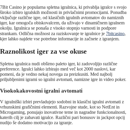
7Bit Casino je popularna spletna igralnica, ki privablja igralce s svojo
široko izbiro igralskih možnosti in privlačnimi promocijami. Ponudba
vključuje različne igre, od klasičnih igralnih avtomatov do namiznih
iger, kar omogoča obiskovalcem, da uživajo v dinamičnem igralnem
okolju. Igralnica se ponaša z visoko stopnjo varnosti in podpore
strankam. Odlična možnost za raziskovanje te igralnice je
7bitcasino
,
kjer lahko najdete vse potrebne informacije in začnete z igranjem.
Raznolikost iger za vse okuse
Spletna igralnica nudi obširno paleto iger, ki zadovoljijo različne
preference. Igralci lahko izbirajo med več kot 2000 naslovi, kar
pomeni, da je vedno nekaj novega za preizkusiti. Med najbolj
priljubljenimi igrami so igralni avtomati, namizne igre in video poker.
Visokokakovostni igralni avtomati
V igralniški izbiri prevladujejo sodobni in klasični igralni avtomati z
vrhunskimi grafičnimi elementi. Razvojne stude, kot so NetEnt in
Microgaming, ponujajo inovativne teme in nagradne funkcionalnosti,
katerih cilj je zabavati igralce. Različni pari bonusov in jackpot opcij
nudijo še dodatno motivacijo za igranje.