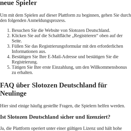
neue Spieler
Um mit dem Spielen auf dieser Plattform zu beginnen, gehen Sie durch
den folgenden Anmeldungsprozess.
Besuchen Sie die Website von Slotozen Deutschland.
Klicken Sie auf die Schaltfläche „Registrieren“ oben auf der
Seite.
Füllen Sie das Registrierungsformular mit den erforderlichen
Informationen aus.
Bestätigen Sie Ihre E-Mail-Adresse und bestätigen Sie die
Registrierung.
Tätigen Sie Ihre erste Einzahlung, um den Willkommensbonus
zu erhalten.
FAQ über Slotozen Deutschland für
Neulinge
Hier sind einige häufig gestellte Fragen, die Spielern helfen werden.
Ist Slotozen Deutschland sicher und lizenziert?
Ja, die Plattform operiert unter einer gültigen Lizenz und hält hohe