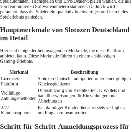
Spielautomaten, Tischspielen und Live-Dealer-Spielen wählen, die alle
von renommierten Softwareanbietern stammen. Dadurch wird
garantiert, dass die Spieler ein qualitativ hochwertiges und fesselndes
Spielerlebnis genießen.
Hauptmerkmale von Slotozen Deutschland
im Detail
Hier sind einige der herausragenden Merkmale, die diese Plattform
anbieten kann. Diese Merkmale führen zu einem erstklassigen
Gaming-Erlebnis.
Merkmal
Beschreibung
Lizenzierte
Slotozen Deutschland operiert unter einer gültigen
Plattform
Glücksspiellizenz
Unterstützung von Kreditkarten, E-Wallets und
Vielfältige
banküberweisungen für Einzahlungen und
Zahlungsmethoden
Abhebungen
24/7
Fachkundiger Kundendienst ist stets verfügbar,
Kundensupport
um Fragen zu beantworten
Schritt-für-Schritt-Anmeldungsprozess für