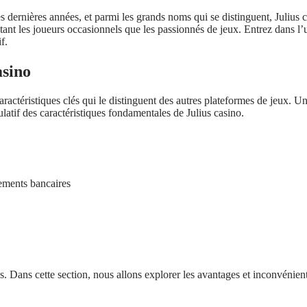
dernières années, et parmi les grands noms qui se distinguent, Julius ca
e tant les joueurs occasionnels que les passionnés de jeux. Entrez dans l’
f.
asino
actéristiques clés qui le distinguent des autres plateformes de jeux. Un ca
tulatif des caractéristiques fondamentales de Julius casino.
rements bancaires
s. Dans cette section, nous allons explorer les avantages et inconvénient