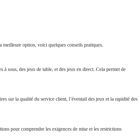
a meilleure option, voici quelques conseils pratiques.
 à sous, des jeux de table, et des jeux en direct. Cela permet de
 sur la qualité du service client, l’éventail des jeux et la rapidité des
ditions pour comprendre les exigences de mise et les restrictions