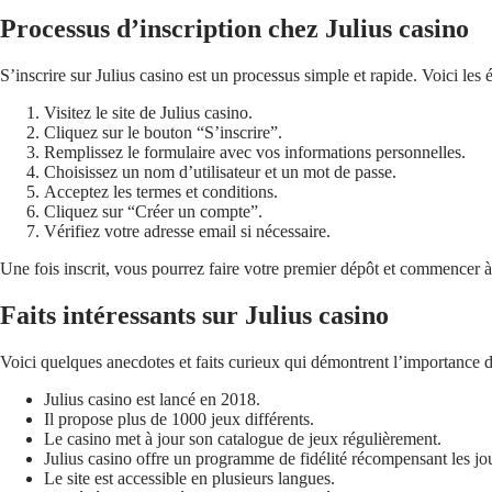
Processus d’inscription chez Julius casino
S’inscrire sur Julius casino est un processus simple et rapide. Voici le
Visitez le site de Julius casino.
Cliquez sur le bouton “S’inscrire”.
Remplissez le formulaire avec vos informations personnelles.
Choisissez un nom d’utilisateur et un mot de passe.
Acceptez les termes et conditions.
Cliquez sur “Créer un compte”.
Vérifiez votre adresse email si nécessaire.
Une fois inscrit, vous pourrez faire votre premier dépôt et commencer à 
Faits intéressants sur Julius casino
Voici quelques anecdotes et faits curieux qui démontrent l’importance de
Julius casino est lancé en 2018.
Il propose plus de 1000 jeux différents.
Le casino met à jour son catalogue de jeux régulièrement.
Julius casino offre un programme de fidélité récompensant les jou
Le site est accessible en plusieurs langues.