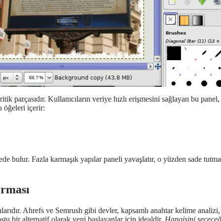
itik parçasıdır. Kullanıcıların veriye hızlı erişmesini sağlayan bu panel
öğeleri içerir:
ede bulur. Fazla karmaşık yapılar paneli yavaşlatır, o yüzden sade tutmak
ırması
larıdır. Ahrefs ve Semrush gibi devler, kapsamlı anahtar kelime analiz
tu bir alternatif olarak yeni başlayanlar için idealdir.
Hangisini seçeceğ