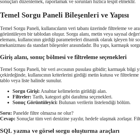
sonuçları düzenlemek, raporlamak ve sorunları hızlıca tespit etmektir.
Temel Sorgu Paneli Bileşenleri ve Yapısı
Temel Sorgu Paneli, kullanıcıların veri tabanı üzerinde filtreleme ve ara
görüntüleyen bir tablodan oluşur. Sorgu alanı, metin veya sayısal değerl
elemanı, kullanıcının girdiği parametreleri dinamik olarak işleyen bir s
mekanizması da standart bileşenler arasındadır. Bu yapı, karmaşık sorgul
Giriş alanı, sonuç bölmesi ve filtreleme seçenekleri
Temel Sorgu Paneli, bir veri avcısının pusulası gibidir; karmaşık bilgi 
çekirdeğinde, kullanıcının kriterlerini girdiği metin kutusu ve filtrelem
tablo veya liste halinde sunulur.
Sorgu Girişi:
Anahtar kelimelerin girildiği alan.
Filtreler:
Tarih, kategori gibi daraltma seçenekleri.
Sonuç Görüntüleyici:
Bulunan verilerin listelendiği bölüm.
Soru:
Panelde filtre olmazsa ne olur?
Cevap:
Sonuçlar tüm veri denizine yayılır, hedefe ulaşmak zorlaşır. Filtr
SQL yazma ve görsel sorgu oluşturma araçları