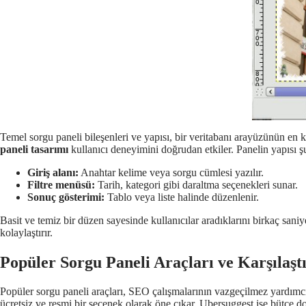
Temel sorgu paneli bileşenleri ve yapısı, bir veritabanı arayüzünün en kr
paneli tasarımı
kullanıcı deneyimini doğrudan etkiler. Panelin yapısı şu 
Giriş alanı:
Anahtar kelime veya sorgu cümlesi yazılır.
Filtre menüsü:
Tarih, kategori gibi daraltma seçenekleri sunar.
Sonuç gösterimi:
Tablo veya liste halinde düzenlenir.
Basit ve temiz bir düzen sayesinde kullanıcılar aradıklarını birkaç saniy
kolaylaştırır.
Popüler Sorgu Paneli Araçları ve Karşılaşt
Popüler sorgu paneli araçları, SEO çalışmalarının vazgeçilmez yardımcı
ücretsiz ve resmi bir seçenek olarak öne çıkar. Ubersuggest ise bütçe dos