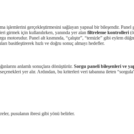
ma işlemlerini gerçekleştirmesini sağlayan yapısal bir bileşendir. Panel 
eri girmek için kullanılırken, yanında yer alan
filtreleme kontrolleri
(ö
orgu motorudur. Panel alt kısmında, “çalıştır”, “temizle” gibi eylem düğ
arı basitleştirerek hızlı ve doğru sonuç almayı hedefler.
yığınlarını anlamlı sonuçlara dönüştürür.
Sorgu paneli bileşenleri ve yap
e seçenekleri yer alır. Ardından, bu kriterleri veri tabanına ileten “sorg
eler, pusulanın ibresi gibi yönü belirler.