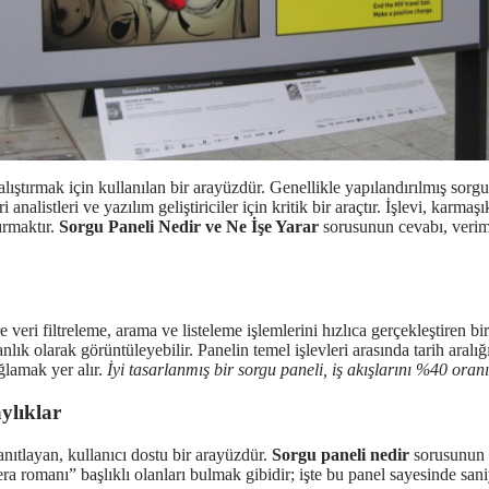
lıştırmak için kullanılan bir arayüzdür. Genellikle yapılandırılmış sorgu 
 analistleri ve yazılım geliştiriciler için kritik bir araçtır. İşlevi, karmaş
ırmaktır.
Sorgu Paneli Nedir ve Ne İşe Yarar
sorusunun cevabı, veriml
e veri filtreleme, arama ve listeleme işlemlerini hızlıca gerçekleştiren bi
nlık olarak görüntüleyebilir. Panelin temel işlevleri arasında tarih aral
ğlamak yer alır.
İyi tasarlanmış bir sorgu paneli, iş akışlarını %40 oranı
ylıklar
anıtlayan, kullanıcı dostu bir arayüzdür.
Sorgu paneli nedir
sorusunun ö
 romanı” başlıklı olanları bulmak gibidir; işte bu panel sayesinde saniye