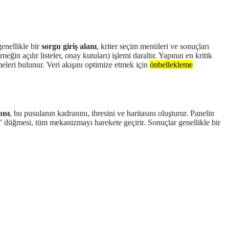
genellikle bir
sorgu giriş alanı
, kriter seçim menüleri ve sonuçları
rneğin açılır listeler, onay kutuları) işlemi daraltır. Yapının en kritik
meleri bulunur. Veri akışını optimize etmek için
önbellekleme
ısı
, bu pusulanın kadranını, ibresini ve haritasını oluşturur. Panelin
ula” düğmesi, tüm mekanizmayı harekete geçirir. Sonuçlar genellikle bir