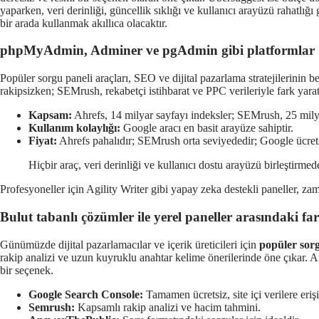
yaparken, veri derinliği, güncellik sıklığı ve kullanıcı arayüzü rahatlığ
bir arada kullanmak akıllıca olacaktır.
phpMyAdmin, Adminer ve pgAdmin gibi platformlar
Popüler sorgu paneli araçları, SEO ve dijital pazarlama stratejilerinin b
rakipsizken; SEMrush, rekabetçi istihbarat ve PPC verileriyle fark yara
Kapsam:
Ahrefs, 14 milyar sayfayı indeksler; SEMrush, 25 milya
Kullanım kolaylığı:
Google aracı en basit arayüze sahiptir.
Fiyat:
Ahrefs pahalıdır; SEMrush orta seviyededir; Google ücrets
Hiçbir araç, veri derinliği ve kullanıcı dostu arayüzü birleştirme
Profesyoneller için Agility Writer gibi yapay zeka destekli paneller, zam
Bulut tabanlı çözümler ile yerel paneller arasındaki fa
Günümüzde dijital pazarlamacılar ve içerik üreticileri için
popüler sorg
rakip analizi ve uzun kuyruklu anahtar kelime önerilerinde öne çıkar. Ans
bir seçenek.
Google Search Console:
Tamamen ücretsiz, site içi verilere eriş
Semrush:
Kapsamlı rakip analizi ve hacim tahmini.