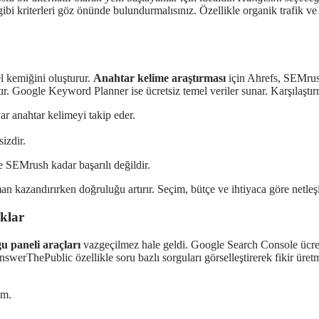
ı gibi kriterleri göz önünde bulundurmalısınız. Özellikle organik trafik 
el kemiğini oluşturur.
Anahtar kelime araştırması
için Ahrefs, SEMrus
tır. Google Keyword Planner ise ücretsiz temel veriler sunar. Karşılaştı
r anahtar kelimeyi takip eder.
izdir.
de SEMrush kadar başarılı değildir.
an kazandırırken doğruluğu artırır. Seçim, bütçe ve ihtiyaca göre netleşi
rklar
u paneli araçları
vazgeçilmez hale geldi. Google Search Console ücretsi
werThePublic özellikle soru bazlı sorguları görselleştirerek fikir üretmey
im.