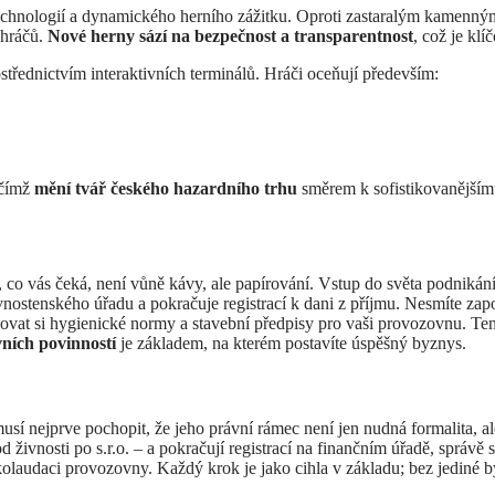
technologií a dynamického herního zážitku. Oproti zastaralým kamenný
 hráčů.
Nové herny sází na bezpečnost a transparentnost
, což je kl
střednictvím interaktivních terminálů. Hráči oceňují především:
 čímž
mění tvář českého hazardního trhu
směrem k sofistikovanějším
, co vás čeká, není vůně kávy, ale papírování. Vstup do světa podnikán
vnostenského úřadu a pokračuje registrací k dani z příjmu. Nesmíte zap
udovat si hygienické normy a stavební předpisy pro vaši provozovnu. T
vních povinností
je základem, na kterém postavíte úspěšný byznys.
usí nejprve pochopit, že jeho právní rámec není jen nudná formalita, a
 živnosti po s.r.o. – a pokračují registrací na finančním úřadě, správě
kolaudaci provozovny. Každý krok je jako cihla v základu; bez jediné b