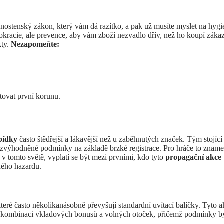
nostenský zákon, který vám dá razítko, a pak už musíte myslet na hygi
okracie, ale prevence, aby vám zboží nezvadlo dřív, než ho koupí záka
kty.
Nezapomeňte:
tovat první korunu.
bídky
často štědřejší a lákavější než u zaběhnutých značek. Tým stojící 
e zvýhodněné podmínky na základě brzké registrace. Pro hráče to zname
 v tomto světě, vyplatí se být mezi prvními, kdo tyto
propagační akce
ného hazardu.
teré často několikanásobně převyšují standardní uvítací balíčky. Tyto
na kombinaci vkladových bonusů a volných otoček, přičemž podmínky b