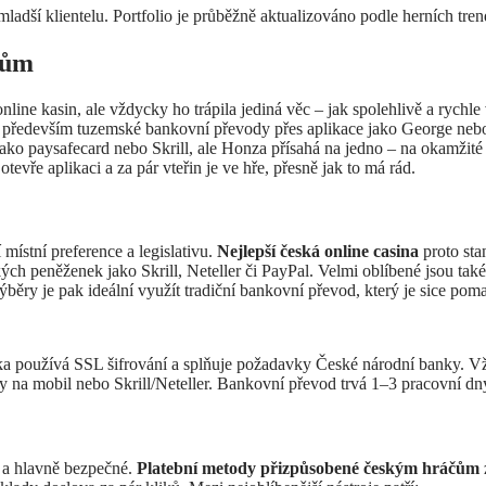
ladší klientelu. Portfolio je průběžně aktualizováno podle herních tre
čům
nline kasin, ale vždycky ho trápila jediná věc – jak spolehlivě a rych
ří především tuzemské bankovní převody přes aplikace jako George neb
jako paysafecard nebo Skrill, ale Honza přísahá na jedno – na okamžité
tevře aplikaci a za pár vteřin je ve hře, přesně jak to má rád.
 místní preference a legislativu.
Nejlepší česká online casina
proto sta
ých peněženek jako Skrill, Neteller či PayPal. Velmi oblíbené jsou tak
ýběry je pak ideální využít tradiční bankovní převod, který je sice pomal
a používá SSL šifrování a splňuje požadavky České národní banky. Vždy
 na mobil nebo Skrill/Neteller. Bankovní převod trvá 1–3 pracovní dn
é a hlavně bezpečné.
Platební metody přizpůsobené českým hráčům