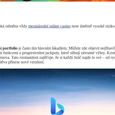
ysoká odměna vždy
mezinárodní online casino
nese úměrně vysoké riziko
í portfolio
je často tím hlavním lákadlem. Můžete zde objevit nejžhavě
nkcemi a progresivními jackpoty, které slibují závratné výhry. Kromě 
mova. Tato rozmanitost zajišťuje, že si každý hráč najde to své – od r
těva přinese nové vzrušení.