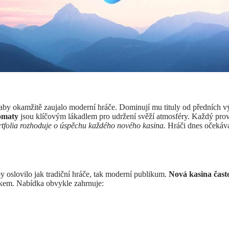
 aby okamžitě zaujalo moderní hráče. Dominují mu tituly od předních v
tomaty
jsou klíčovým lákadlem pro udržení svěží atmosféry. Každý prov
rtfolia rozhoduje o úspěchu každého nového kasina.
Hráči dnes očekávaj
by oslovilo jak tradiční hráče, tak moderní publikum.
Nová kasina čast
ackem. Nabídka obvykle zahrnuje: