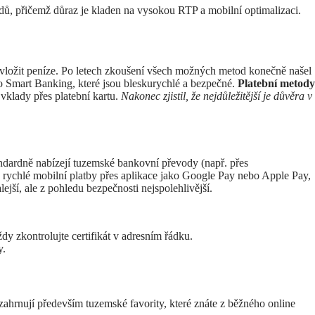
ndů, přičemž důraz je kladen na vysokou RTP a mobilní optimalizaci.
le vložit peníze. Po letech zkoušení všech možných metod konečně našel
o Smart Banking, které jsou bleskurychlé a bezpečné.
Platební metody
 vklady přes platební kartu.
Nakonec zjistil, že nejdůležitější je důvěra v
ndardně nabízejí tuzemské bankovní převody (např. přes
é rychlé mobilní platby přes aplikace jako Google Pay nebo Apple Pay,
ejší, ale z pohledu bezpečnosti nejspolehlivější.
 zkontrolujte certifikát v adresním řádku.
y.
zahrnují především tuzemské favority, které znáte z běžného online