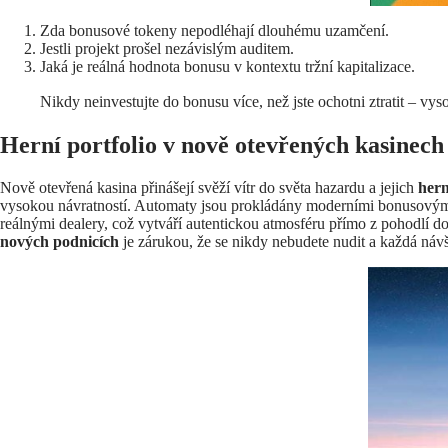
Zda bonusové tokeny nepodléhají dlouhému uzamčení.
Jestli projekt prošel nezávislým auditem.
Jaká je reálná hodnota bonusu v kontextu tržní kapitalizace.
Nikdy neinvestujte do bonusu více, než jste ochotni ztratit – v
Herní portfolio v nově otevřených kasinech
Nově otevřená kasina přinášejí svěží vítr do světa hazardu a jejich
hern
vysokou návratností. Automaty jsou prokládány moderními bonusovými fu
reálnými dealery, což vytváří autentickou atmosféru přímo z pohodlí do
nových podnicích
je zárukou, že se nikdy nebudete nudit a každá návš