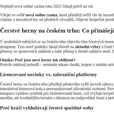
Nejlepší nová online casina roku 2025 čekají právě na vás
Vítejte ve světě
nová online casina
, která přinášejí svěží vítr do haz
výplaty a inovativní hry od předních vývojářů. Objevte bezpečné prostř
Čerstvé herny na českém trhu: Co přinášej
V posledních měsících se na českém trhu objevila vlna čerstvých heren
designem. Tyto nové podniky lákají hlavně na
aktuální výhry
a časté 
přenosy ze sportovních událostí a máte přístup k široké nabídce slotů. Z
Otázka: Proč jsou nové herny tak oblíbené?
Protože nabízejí pohodlí – nemusíte nikam chodit, hrajete z mobilu ne
Licencované novinky vs. zahraniční platformy
Čerstvé herny na českém trhu přinášejí především vyšší úroveň zábavy
interaktivní bonusová kola a personalizované uživatelské rozhraní. Prov
integrace cashless systémů pro bezhotovostní hraní, což zvyšuje bezpeč
menším, ale kvalitnějším hernám s důrazem na zodpovědné hraní a pré
Proč hráči vyhledávají čerstvě spuštěné weby