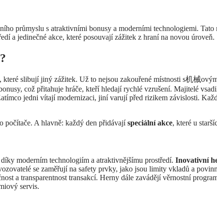
ardního průmyslu s atraktivními bonusy a moderními technologiemi. Tato
edí a jedinečné akce, které posouvají zážitek z hraní na novou úroveň.
í?
, které slibují jiný zážitek. Už to nejsou zakouřené místnosti s机械ovým
bonusy, což přitahuje hráče, kteří hledají rychlé vzrušení. Majitelé vsadi
atímco jedni vítají modernizaci, jiní varují před rizikem závislosti. Ka
bo počítače. A hlavně: každý den přidávají
speciální akce
, které u starš
 díky moderním technologiím a atraktivnějšímu prostředí.
Inovativní h
ozovatelé se zaměřují na safety prvky, jako jsou limity vkladů a povinn
nost a transparentnost transakcí. Herny dále zavádějí věrnostní program
miový servis.