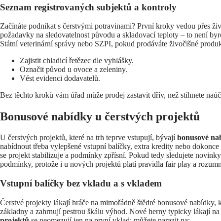
Seznam registrovaných subjektů a kontroly
Začínáte podnikat s čerstvými potravinami? První kroky vedou přes živ
požadavky na sledovatelnost původu a skladovací teploty – to není byr
Státní veterinární správy nebo SZPI, pokud prodáváte živočišné produ
Zajistit chladicí řetězec dle vyhlášky.
Označit původ u ovoce a zeleniny.
Vést evidenci dodavatelů.
Bez těchto kroků vám úřad může prodej zastavit dřív, než stihnete naúč
Bonusové nabídky u čerstvých projektů
U čerstvých projektů, které na trh teprve vstupují, bývají
bonusové na
nabídnout třeba vylepšené vstupní balíčky, extra kredity nebo dokonc
se projekt stabilizuje a podmínky zpřísní. Pokud tedy sledujete novinky
podmínky, protože i u nových projektů platí pravidla fair play a rozum
Vstupní balíčky bez vkladu a s vkladem
Čerstvé projekty lákají hráče na mimořádně štědré bonusové nabídky, k
základny a zahrnují pestrou škálu výhod. Nové herny typicky lákají 
projektů
se neomezují jen na první vklad; můžete narazit na: