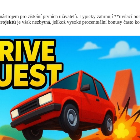
trojem pro získání prvních uživatelů. Typicky zahrnují **uvítací bo
projektů
je však nezbytná, jelikož vysoké procentuální bonusy často kom