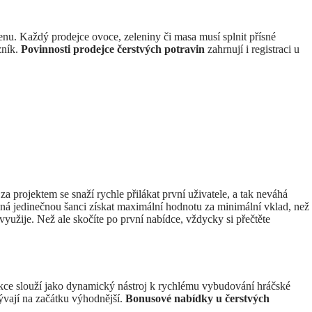
enu. Každý prodejce ovoce, zeleniny či masa musí splnit přísné
zník.
Povinnosti prodejce čerstvých potravin
zahrnují i registraci u
za projektem se snaží rychle přilákat první uživatele, a tak neváhá
ná jedinečnou šanci získat maximální hodnotu za minimální vklad, než
využije. Než ale skočíte po první nabídce, vždycky si přečtěte
 akce slouží jako dynamický nástroj k rychlému vybudování hráčské
ývají na začátku výhodnější.
Bonusové nabídky u čerstvých