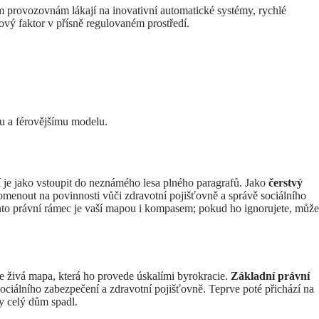
m provozovnám lákají na inovativní automatické systémy, rychlé
íčový faktor v přísně regulovaném prostředí.
u a férovějšímu modelu.
í je jako vstoupit do neznámého lesa plného paragrafů. Jako
čerstvý
omenout na povinnosti vůči zdravotní pojišťovně a správě sociálního
ento právní rámec je vaší mapou i kompasem; pokud ho ignorujete, může
le živá mapa, která ho provede úskalími byrokracie.
Základní právní
 sociálního zabezpečení a zdravotní pojišťovně. Teprve poté přichází na
y celý dům spadl.