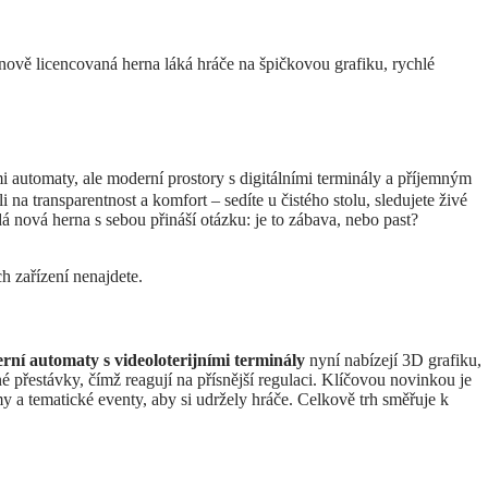
 nově licencovaná herna láká hráče na špičkovou grafiku, rychlé
i automaty, ale moderní prostory s digitálními terminály a příjemným
li na transparentnost a komfort – sedíte u čistého stolu, sledujete živé
ždá nová herna s sebou přináší otázku: je to zábava, nebo past?
ích zařízení nenajdete.
erní automaty s videoloterijními terminály
nyní nabízejí 3D grafiku,
é přestávky, čímž reagují na přísnější regulaci. Klíčovou novinkou je
y a tematické eventy, aby si udržely hráče. Celkově trh směřuje k