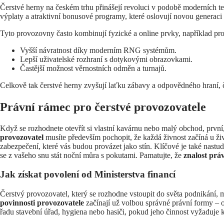
Čerstvé herny na českém trhu přinášejí revoluci v podobě moderních 
výplaty a atraktivní bonusové programy, které oslovují novou generaci
Tyto provozovny často kombinují fyzické a online prvky, například pro
Vyšší návratnost díky moderním RNG systémům.
Lepší uživatelské rozhraní s dotykovými obrazovkami.
Častější možnost věrnostních odměn a turnajů.
Celkově tak čerstvé herny zvyšují laťku zábavy a odpovědného hraní,
Právní rámec pro čerstvé provozovatele
Když se rozhodnete otevřít si vlastní kavárnu nebo malý obchod, první
provozovatel
musíte především pochopit, že každá živnost začíná u ži
zabezpečení, které vás budou provázet jako stín. Klíčové je také nast
se z vašeho snu stát noční můra s pokutami. Pamatujte, že
znalost prá
Jak získat povolení od Ministerstva financí
Čerstvý provozovatel, který se rozhodne vstoupit do světa podnikání, m
povinnosti provozovatele
začínají už volbou správné právní formy – od
řadu stavební úřad, hygiena nebo hasiči, pokud jeho činnost vyžaduje 