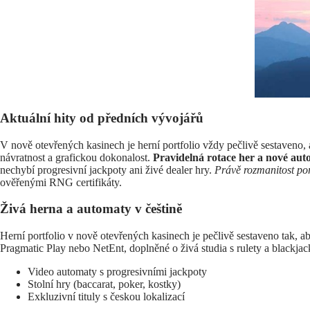
Aktuální hity od předních vývojářů
V nově otevřených kasinech je herní portfolio vždy pečlivě sestaveno,
návratnost a grafickou dokonalost.
Pravidelná rotace her a nové au
nechybí progresivní jackpoty ani živé dealer hry.
Právě rozmanitost po
ověřenými RNG certifikáty.
Živá herna a automaty v češtině
Herní portfolio v nově otevřených kasinech je pečlivě sestaveno tak, a
Pragmatic Play nebo NetEnt, doplněné o živá studia s rulety a blackj
Video automaty s progresivními jackpoty
Stolní hry (baccarat, poker, kostky)
Exkluzivní tituly s českou lokalizací