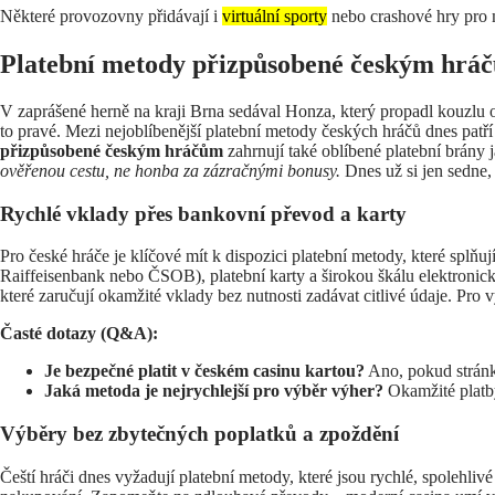
Některé provozovny přidávají i
virtuální sporty
nebo crashové hry pro m
Platební metody přizpůsobené českým hrá
V zaprášené herně na kraji Brna sedával Honza, který propadl kouzlu o
to pravé. Mezi nejoblíbenější platební metody českých hráčů dnes pat
přizpůsobené českým hráčům
zahrnují také oblíbené platební brány 
ověřenou cestu, ne honba za zázračnými bonusy.
Dnes už si jen sedne, o
Rychlé vklady přes bankovní převod a karty
Pro české hráče je klíčové mít k dispozici platební metody, které splňují
Raiffeisenbank nebo ČSOB), platební karty a širokou škálu elektronick
které zaručují okamžité vklady bez nutnosti zadávat citlivé údaje. Pro v
Časté dotazy (Q&A):
Je bezpečné platit v českém casinu kartou?
Ano, pokud stránk
Jaká metoda je nejrychlejší pro výběr výher?
Okamžité platby
Výběry bez zbytečných poplatků a zpoždění
Čeští hráči dnes vyžadují platební metody, které jsou rychlé, spolehliv