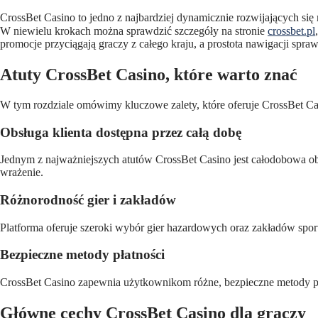
CrossBet Casino to jedno z najbardziej dynamicznie rozwijających się
W niewielu krokach można sprawdzić szczegóły na stronie
crossbet.pl
promocje przyciągają graczy z całego kraju, a prostota nawigacji spra
Atuty CrossBet Casino, które warto znać
W tym rozdziale omówimy kluczowe zalety, które oferuje CrossBet Ca
Obsługa klienta dostępna przez całą dobę
Jednym z najważniejszych atutów CrossBet Casino jest całodobowa obs
wrażenie.
Różnorodność gier i zakładów
Platforma oferuje szeroki wybór gier hazardowych oraz zakładów sport
Bezpieczne metody płatności
CrossBet Casino zapewnia użytkownikom różne, bezpieczne metody płat
Główne cechy CrossBet Casino dla graczy