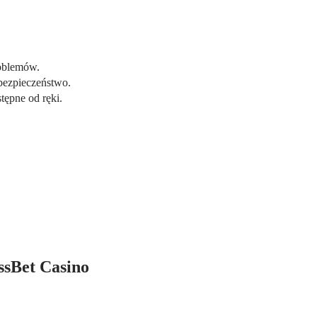
roblemów.
 bezpieczeństwo.
ępne od ręki.
ssBet Casino
.