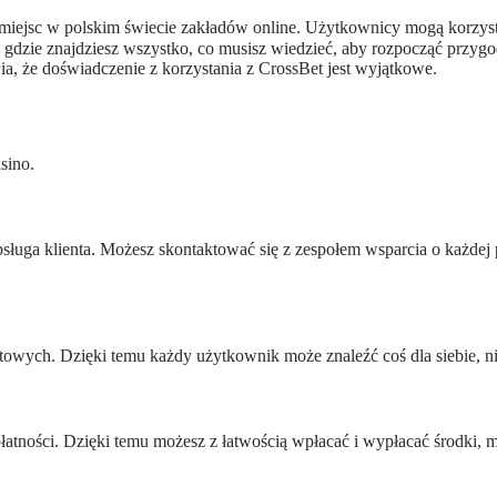
 miejsc w polskim świecie zakładów online. Użytkownicy mogą korzysta
, gdzie znajdziesz wszystko, co musisz wiedzieć, aby rozpocząć przyg
wia, że doświadczenie z korzystania z CrossBet jest wyjątkowe.
sino.
ługa klienta. Możesz skontaktować się z zespołem wsparcia o każdej p
owych. Dzięki temu każdy użytkownik może znaleźć coś dla siebie, nie
ności. Dzięki temu możesz z łatwością wpłacać i wypłacać środki, ma