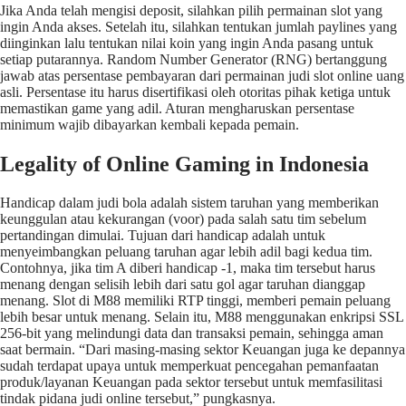
Jika Anda telah mengisi deposit, silahkan pilih permainan slot yang
ingin Anda akses. Setelah itu, silahkan tentukan jumlah paylines yang
diinginkan lalu tentukan nilai koin yang ingin Anda pasang untuk
setiap putarannya. Random Number Generator (RNG) bertanggung
jawab atas persentase pembayaran dari permainan judi slot online uang
asli. Persentase itu harus disertifikasi oleh otoritas pihak ketiga untuk
memastikan game yang adil. Aturan mengharuskan persentase
minimum wajib dibayarkan kembali kepada pemain.
Legality of Online Gaming in Indonesia
Handicap dalam judi bola adalah sistem taruhan yang memberikan
keunggulan atau kekurangan (voor) pada salah satu tim sebelum
pertandingan dimulai. Tujuan dari handicap adalah untuk
menyeimbangkan peluang taruhan agar lebih adil bagi kedua tim.
Contohnya, jika tim A diberi handicap -1, maka tim tersebut harus
menang dengan selisih lebih dari satu gol agar taruhan dianggap
menang. Slot di M88 memiliki RTP tinggi, memberi pemain peluang
lebih besar untuk menang. Selain itu, M88 menggunakan enkripsi SSL
256-bit yang melindungi data dan transaksi pemain, sehingga aman
saat bermain. “Dari masing-masing sektor Keuangan juga ke depannya
sudah terdapat upaya untuk memperkuat pencegahan pemanfaatan
produk/layanan Keuangan pada sektor tersebut untuk memfasilitasi
tindak pidana judi online tersebut,” pungkasnya.