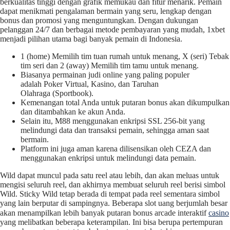
berkualitas tinggi dengan grafik memukau dan fitur menarik. Pemain
dapat menikmati pengalaman bermain yang seru, lengkap dengan
bonus dan promosi yang menguntungkan. Dengan dukungan
pelanggan 24/7 dan berbagai metode pembayaran yang mudah, 1xbet
menjadi pilihan utama bagi banyak pemain di Indonesia.
1 (home) Memilih tim tuan rumah untuk menang, X (seri) Tebak
tim seri dan 2 (away) Memilih tim tamu untuk menang.
Biasanya permainan judi online yang paling populer
adalah Poker Virtual, Kasino, dan Taruhan
Olahraga (Sportbook).
Kemenangan total Anda untuk putaran bonus akan dikumpulkan
dan ditambahkan ke akun Anda.
Selain itu, M88 menggunakan enkripsi SSL 256-bit yang
melindungi data dan transaksi pemain, sehingga aman saat
bermain.
Platform ini juga aman karena dilisensikan oleh CEZA dan
menggunakan enkripsi untuk melindungi data pemain.
Wild dapat muncul pada satu reel atau lebih, dan akan meluas untuk
mengisi seluruh reel, dan akhirnya membuat seluruh reel berisi simbol
Wild. Sticky Wild tetap berada di tempat pada reel sementara simbol
yang lain berputar di sampingnya. Beberapa slot uang berjumlah besar
akan menampilkan lebih banyak putaran bonus arcade interaktif
casino
yang melibatkan beberapa keterampilan. Ini bisa berupa pertempuran