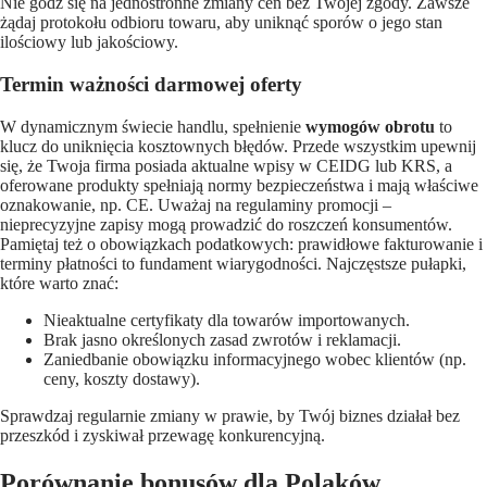
Nie godź się na jednostronne zmiany cen bez Twojej zgody. Zawsze
żądaj protokołu odbioru towaru, aby uniknąć sporów o jego stan
ilościowy lub jakościowy.
Termin ważności darmowej oferty
W dynamicznym świecie handlu, spełnienie
wymogów obrotu
to
klucz do uniknięcia kosztownych błędów. Przede wszystkim upewnij
się, że Twoja firma posiada aktualne wpisy w CEIDG lub KRS, a
oferowane produkty spełniają normy bezpieczeństwa i mają właściwe
oznakowanie, np. CE. Uważaj na regulaminy promocji –
nieprecyzyjne zapisy mogą prowadzić do roszczeń konsumentów.
Pamiętaj też o obowiązkach podatkowych: prawidłowe fakturowanie i
terminy płatności to fundament wiarygodności. Najczęstsze pułapki,
które warto znać:
Nieaktualne certyfikaty dla towarów importowanych.
Brak jasno określonych zasad zwrotów i reklamacji.
Zaniedbanie obowiązku informacyjnego wobec klientów (np.
ceny, koszty dostawy).
Sprawdzaj regularnie zmiany w prawie, by Twój biznes działał bez
przeszkód i zyskiwał przewagę konkurencyjną.
Porównanie bonusów dla Polaków