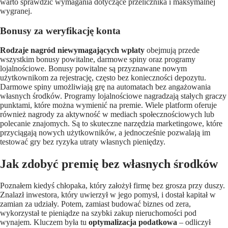
warto sprawdzić wymagania dotyczące przelicznika i maksymalnej
wygranej.
Bonusy za weryfikację konta
Rodzaje nagród niewymagających wpłaty
obejmują przede
wszystkim bonusy powitalne, darmowe spiny oraz programy
lojalnościowe. Bonusy powitalne są przyznawane nowym
użytkownikom za rejestrację, często bez konieczności depozytu.
Darmowe spiny umożliwiają grę na automatach bez angażowania
własnych środków. Programy lojalnościowe nagradzają stałych graczy
punktami, które można wymienić na premie. Wiele platform oferuje
również nagrody za aktywność w mediach społecznościowych lub
polecanie znajomych. Są to skuteczne narzędzia marketingowe, które
przyciągają nowych użytkowników, a jednocześnie pozwalają im
testować gry bez ryzyka utraty własnych pieniędzy.
Jak zdobyć premię bez własnych środków
Poznałem kiedyś chłopaka, który założył firmę bez grosza przy duszy.
Znalazł inwestora, który uwierzył w jego pomysł, i dostał kapitał w
zamian za udziały. Potem, zamiast budować biznes od zera,
wykorzystał te pieniądze na szybki zakup nieruchomości pod
wynajem. Kluczem była tu
optymalizacja podatkowa
– odliczył