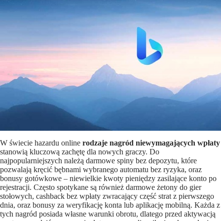
W świecie hazardu online
rodzaje nagród niewymagających wpłaty
stanowią kluczową zachętę dla nowych graczy. Do
najpopularniejszych należą darmowe spiny bez depozytu, które
pozwalają kręcić bębnami wybranego automatu bez ryzyka, oraz
bonusy gotówkowe – niewielkie kwoty pieniędzy zasilające konto po
rejestracji. Często spotykane są również darmowe żetony do gier
stołowych, cashback bez wpłaty zwracający część strat z pierwszego
dnia, oraz bonusy za weryfikację konta lub aplikację mobilną. Każda z
tych nagród posiada własne warunki obrotu, dlatego przed aktywacją