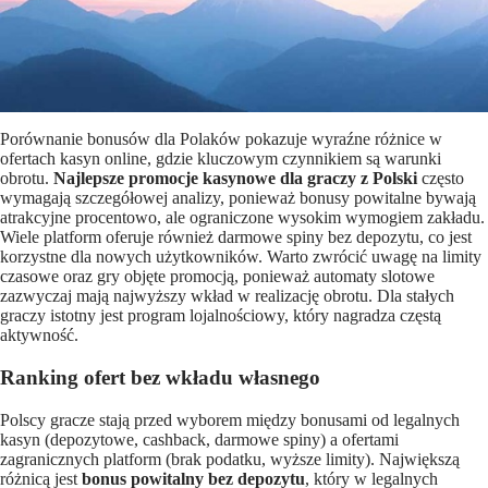
Porównanie bonusów dla Polaków pokazuje wyraźne różnice w
ofertach kasyn online, gdzie kluczowym czynnikiem są warunki
obrotu.
Najlepsze promocje kasynowe dla graczy z Polski
często
wymagają szczegółowej analizy, ponieważ bonusy powitalne bywają
atrakcyjne procentowo, ale ograniczone wysokim wymogiem zakładu.
Wiele platform oferuje również darmowe spiny bez depozytu, co jest
korzystne dla nowych użytkowników. Warto zwrócić uwagę na limity
czasowe oraz gry objęte promocją, ponieważ automaty slotowe
zazwyczaj mają najwyższy wkład w realizację obrotu. Dla stałych
graczy istotny jest program lojalnościowy, który nagradza częstą
aktywność.
Ranking ofert bez wkładu własnego
Polscy gracze stają przed wyborem między bonusami od legalnych
kasyn (depozytowe, cashback, darmowe spiny) a ofertami
zagranicznych platform (brak podatku, wyższe limity). Największą
różnicą jest
bonus powitalny bez depozytu
, który w legalnych