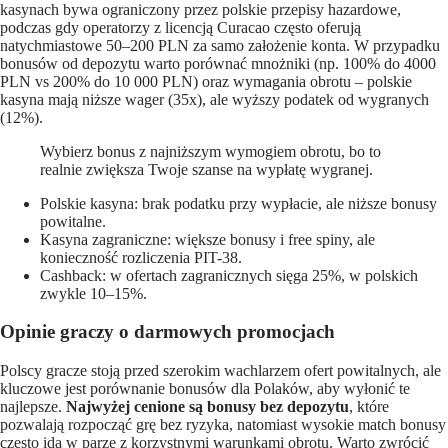
kasynach bywa ograniczony przez polskie przepisy hazardowe,
podczas gdy operatorzy z licencją Curacao często oferują
natychmiastowe 50–200 PLN za samo założenie konta. W przypadku
bonusów od depozytu warto porównać mnożniki (np. 100% do 4000
PLN vs 200% do 10 000 PLN) oraz wymagania obrotu – polskie
kasyna mają niższe wager (35x), ale wyższy podatek od wygranych
(12%).
Wybierz bonus z najniższym wymogiem obrotu, bo to
realnie zwiększa Twoje szanse na wypłatę wygranej.
Polskie kasyna: brak podatku przy wypłacie, ale niższe bonusy
powitalne.
Kasyna zagraniczne: większe bonusy i free spiny, ale
konieczność rozliczenia PIT-38.
Cashback: w ofertach zagranicznych sięga 25%, w polskich
zwykle 10–15%.
Opinie graczy o darmowych promocjach
Polscy gracze stoją przed szerokim wachlarzem ofert powitalnych, ale
kluczowe jest porównanie bonusów dla Polaków, aby wyłonić te
najlepsze.
Najwyżej cenione są bonusy bez depozytu
, które
pozwalają rozpocząć grę bez ryzyka, natomiast wysokie match bonusy
często idą w parze z korzystnymi warunkami obrotu. Warto zwrócić