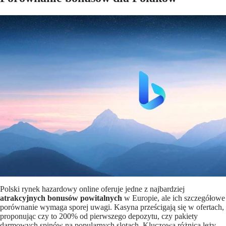
Polski rynek hazardowy online oferuje jedne z najbardziej
atrakcyjnych bonusów powitalnych
w Europie, ale ich szczegółowe
porównanie wymaga sporej uwagi. Kasyna prześcigają się w ofertach,
proponując czy to 200% od pierwszego depozytu, czy pakiety
darmowych spinów na popularnych slotach. Kluczowa różnica leży