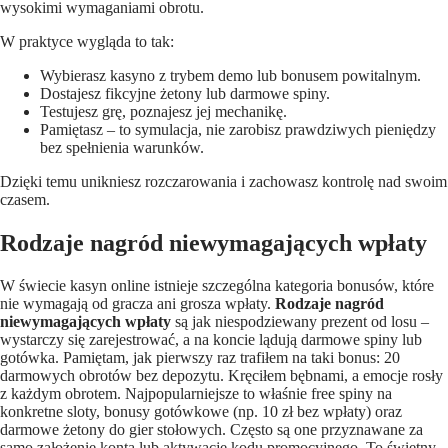
wysokimi wymaganiami obrotu.
W praktyce wygląda to tak:
Wybierasz kasyno z trybem demo lub bonusem powitalnym.
Dostajesz fikcyjne żetony lub darmowe spiny.
Testujesz grę, poznajesz jej mechanikę.
Pamiętasz – to symulacja, nie zarobisz prawdziwych pieniędzy
bez spełnienia warunków.
Dzięki temu unikniesz rozczarowania i zachowasz kontrolę nad swoim
czasem.
Rodzaje nagród niewymagających wpłaty
W świecie kasyn online istnieje szczególna kategoria bonusów, które
nie wymagają od gracza ani grosza wpłaty.
Rodzaje nagród
niewymagających wpłaty
są jak niespodziewany prezent od losu –
wystarczy się zarejestrować, a na koncie lądują darmowe spiny lub
gotówka. Pamiętam, jak pierwszy raz trafiłem na taki bonus: 20
darmowych obrotów bez depozytu. Kręciłem bębnami, a emocje rosły
z każdym obrotem. Najpopularniejsze to właśnie free spiny na
konkretne sloty, bonusy gotówkowe (np. 10 zł bez wpłaty) oraz
darmowe żetony do gier stołowych. Często są one przyznawane za
samo założenie konta lub aktywację kodu promocyjnego. To świetny