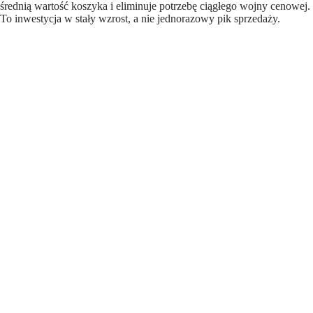
średnią wartość koszyka i eliminuje potrzebę ciągłego wojny cenowej.
To inwestycja w stały wzrost, a nie jednorazowy pik sprzedaży.