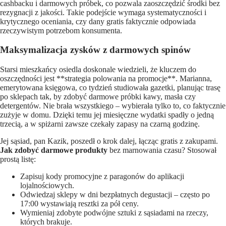
cashbacku i darmowych próbek, co pozwala zaoszczędzić środki bez
rezygnacji z jakości. Takie podejście wymaga systematyczności i
krytycznego oceniania, czy dany gratis faktycznie odpowiada
rzeczywistym potrzebom konsumenta.
Maksymalizacja zysków z darmowych spinów
Starsi mieszkańcy osiedla doskonale wiedzieli, że kluczem do
oszczędności jest **strategia polowania na promocje**. Marianna,
emerytowana księgowa, co tydzień studiowała gazetki, planując trasę
po sklepach tak, by zdobyć darmowe próbki kawy, masła czy
detergentów. Nie brała wszystkiego – wybierała tylko to, co faktycznie
zużyje w domu. Dzięki temu jej miesięczne wydatki spadły o jedną
trzecią, a w spiżarni zawsze czekały zapasy na czarną godzinę.
Jej sąsiad, pan Kazik, poszedł o krok dalej, łącząc gratis z zakupami.
Jak zdobyć darmowe produkty
bez marnowania czasu? Stosował
prostą listę:
Zapisuj kody promocyjne z paragonów do aplikacji
lojalnościowych.
Odwiedzaj sklepy w dni bezpłatnych degustacji – często po
17:00 wystawiają resztki za pół ceny.
Wymieniaj zdobyte podwójne sztuki z sąsiadami na rzeczy,
których brakuje.