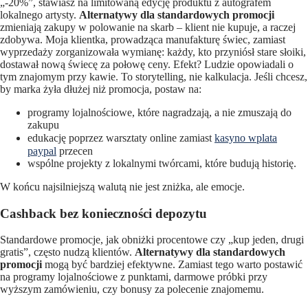
„-20%”, stawiasz na limitowaną edycję produktu z autografem
lokalnego artysty.
Alternatywy dla standardowych promocji
zmieniają zakupy w polowanie na skarb – klient nie kupuje, a raczej
zdobywa. Moja klientka, prowadząca manufakturę świec, zamiast
wyprzedaży zorganizowała wymianę: każdy, kto przyniósł stare słoiki,
dostawał nową świecę za połowę ceny. Efekt? Ludzie opowiadali o
tym znajomym przy kawie. To storytelling, nie kalkulacja. Jeśli chcesz,
by marka żyła dłużej niż promocja, postaw na:
programy lojalnościowe, które nagradzają, a nie zmuszają do
zakupu
edukację poprzez warsztaty online zamiast
kasyno wplata
paypal
przecen
wspólne projekty z lokalnymi twórcami, które budują historię.
W końcu najsilniejszą walutą nie jest zniżka, ale emocje.
Cashback bez konieczności depozytu
Standardowe promocje, jak obniżki procentowe czy „kup jeden, drugi
gratis”, często nudzą klientów.
Alternatywy dla standardowych
promocji
mogą być bardziej efektywne. Zamiast tego warto postawić
na programy lojalnościowe z punktami, darmowe próbki przy
wyższym zamówieniu, czy bonusy za polecenie znajomemu.