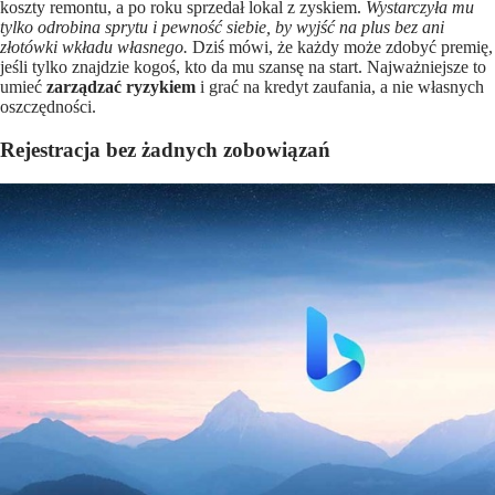
koszty remontu, a po roku sprzedał lokal z zyskiem.
Wystarczyła mu
tylko odrobina sprytu i pewność siebie, by wyjść na plus bez ani
złotówki wkładu własnego.
Dziś mówi, że każdy może zdobyć premię,
jeśli tylko znajdzie kogoś, kto da mu szansę na start. Najważniejsze to
umieć
zarządzać ryzykiem
i grać na kredyt zaufania, a nie własnych
oszczędności.
Rejestracja bez żadnych zobowiązań