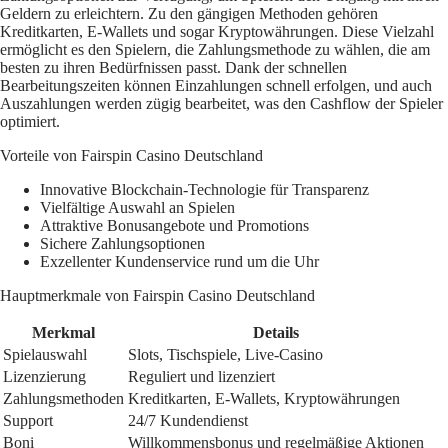
Geldern zu erleichtern. Zu den gängigen Methoden gehören
Kreditkarten, E-Wallets und sogar Kryptowährungen. Diese Vielzahl
ermöglicht es den Spielern, die Zahlungsmethode zu wählen, die am
besten zu ihren Bedürfnissen passt. Dank der schnellen
Bearbeitungszeiten können Einzahlungen schnell erfolgen, und auch
Auszahlungen werden zügig bearbeitet, was den Cashflow der Spieler
optimiert.
Vorteile von Fairspin Casino Deutschland
Innovative Blockchain-Technologie für Transparenz
Vielfältige Auswahl an Spielen
Attraktive Bonusangebote und Promotions
Sichere Zahlungsoptionen
Exzellenter Kundenservice rund um die Uhr
Hauptmerkmale von Fairspin Casino Deutschland
Merkmal
Details
Spielauswahl
Slots, Tischspiele, Live-Casino
Lizenzierung
Reguliert und lizenziert
Zahlungsmethoden
Kreditkarten, E-Wallets, Kryptowährungen
Support
24/7 Kundendienst
Boni
Willkommensbonus und regelmäßige Aktionen