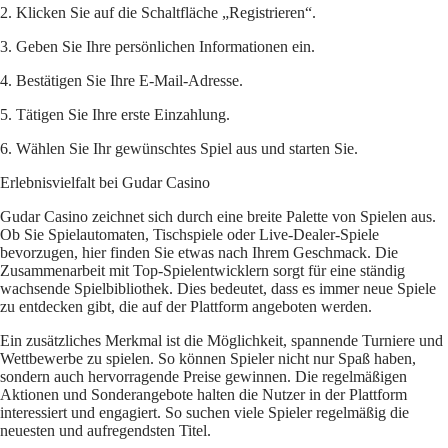
2. Klicken Sie auf die Schaltfläche „Registrieren“.
3. Geben Sie Ihre persönlichen Informationen ein.
4. Bestätigen Sie Ihre E-Mail-Adresse.
5. Tätigen Sie Ihre erste Einzahlung.
6. Wählen Sie Ihr gewünschtes Spiel aus und starten Sie.
Erlebnisvielfalt bei Gudar Casino
Gudar Casino zeichnet sich durch eine breite Palette von Spielen aus.
Ob Sie Spielautomaten, Tischspiele oder Live-Dealer-Spiele
bevorzugen, hier finden Sie etwas nach Ihrem Geschmack. Die
Zusammenarbeit mit Top-Spielentwicklern sorgt für eine ständig
wachsende Spielbibliothek. Dies bedeutet, dass es immer neue Spiele
zu entdecken gibt, die auf der Plattform angeboten werden.
Ein zusätzliches Merkmal ist die Möglichkeit, spannende Turniere und
Wettbewerbe zu spielen. So können Spieler nicht nur Spaß haben,
sondern auch hervorragende Preise gewinnen. Die regelmäßigen
Aktionen und Sonderangebote halten die Nutzer in der Plattform
interessiert und engagiert. So suchen viele Spieler regelmäßig die
neuesten und aufregendsten Titel.