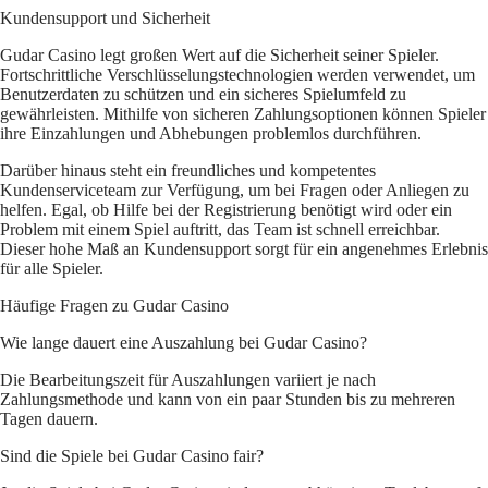
Kundensupport und Sicherheit
Gudar Casino legt großen Wert auf die Sicherheit seiner Spieler.
Fortschrittliche Verschlüsselungstechnologien werden verwendet, um
Benutzerdaten zu schützen und ein sicheres Spielumfeld zu
gewährleisten. Mithilfe von sicheren Zahlungsoptionen können Spieler
ihre Einzahlungen und Abhebungen problemlos durchführen.
Darüber hinaus steht ein freundliches und kompetentes
Kundenserviceteam zur Verfügung, um bei Fragen oder Anliegen zu
helfen. Egal, ob Hilfe bei der Registrierung benötigt wird oder ein
Problem mit einem Spiel auftritt, das Team ist schnell erreichbar.
Dieser hohe Maß an Kundensupport sorgt für ein angenehmes Erlebnis
für alle Spieler.
Häufige Fragen zu Gudar Casino
Wie lange dauert eine Auszahlung bei Gudar Casino?
Die Bearbeitungszeit für Auszahlungen variiert je nach
Zahlungsmethode und kann von ein paar Stunden bis zu mehreren
Tagen dauern.
Sind die Spiele bei Gudar Casino fair?