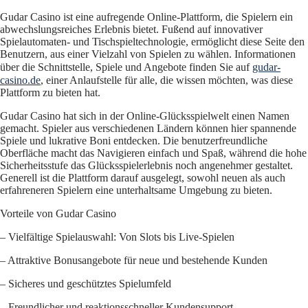
Gudar Casino ist eine aufregende Online-Plattform, die Spielern ein
abwechslungsreiches Erlebnis bietet. Fußend auf innovativer
Spielautomaten- und Tischspieltechnologie, ermöglicht diese Seite den
Benutzern, aus einer Vielzahl von Spielen zu wählen. Informationen
über die Schnittstelle, Spiele und Angebote finden Sie auf
gudar-
casino.de
, einer Anlaufstelle für alle, die wissen möchten, was diese
Plattform zu bieten hat.
Gudar Casino hat sich in der Online-Glücksspielwelt einen Namen
gemacht. Spieler aus verschiedenen Ländern können hier spannende
Spiele und lukrative Boni entdecken. Die benutzerfreundliche
Oberfläche macht das Navigieren einfach und Spaß, während die hohe
Sicherheitsstufe das Glücksspielerlebnis noch angenehmer gestaltet.
Generell ist die Plattform darauf ausgelegt, sowohl neuen als auch
erfahreneren Spielern eine unterhaltsame Umgebung zu bieten.
Vorteile von Gudar Casino
– Vielfältige Spielauswahl: Von Slots bis Live-Spielen
– Attraktive Bonusangebote für neue und bestehende Kunden
– Sicheres und geschütztes Spielumfeld
– Freundlicher und reaktionsschneller Kundensupport