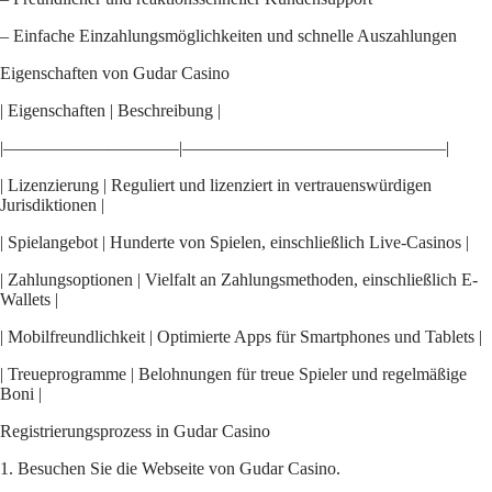
– Einfache Einzahlungsmöglichkeiten und schnelle Auszahlungen
Eigenschaften von Gudar Casino
| Eigenschaften | Beschreibung |
|——————————|———————————————|
| Lizenzierung | Reguliert und lizenziert in vertrauenswürdigen
Jurisdiktionen |
| Spielangebot | Hunderte von Spielen, einschließlich Live-Casinos |
| Zahlungsoptionen | Vielfalt an Zahlungsmethoden, einschließlich E-
Wallets |
| Mobilfreundlichkeit | Optimierte Apps für Smartphones und Tablets |
| Treueprogramme | Belohnungen für treue Spieler und regelmäßige
Boni |
Registrierungsprozess in Gudar Casino
1. Besuchen Sie die Webseite von Gudar Casino.