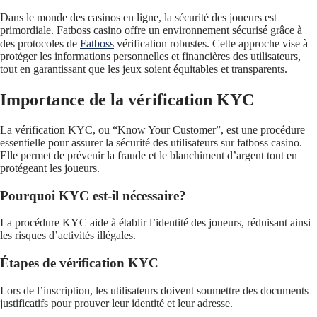
Dans le monde des casinos en ligne, la sécurité des joueurs est
primordiale. Fatboss casino offre un environnement sécurisé grâce à
des protocoles de
Fatboss
vérification robustes. Cette approche vise à
protéger les informations personnelles et financières des utilisateurs,
tout en garantissant que les jeux soient équitables et transparents.
Importance de la vérification KYC
La vérification KYC, ou “Know Your Customer”, est une procédure
essentielle pour assurer la sécurité des utilisateurs sur fatboss casino.
Elle permet de prévenir la fraude et le blanchiment d’argent tout en
protégeant les joueurs.
Pourquoi KYC est-il nécessaire?
La procédure KYC aide à établir l’identité des joueurs, réduisant ainsi
les risques d’activités illégales.
Étapes de vérification KYC
Lors de l’inscription, les utilisateurs doivent soumettre des documents
justificatifs pour prouver leur identité et leur adresse.