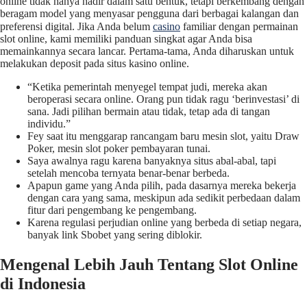
online tidak hanya hadir dalam satu bentuk, tetapi berkembang dengan
beragam model yang menyasar pengguna dari berbagai kalangan dan
preferensi digital. Jika Anda belum
casino
familiar dengan permainan
slot online, kami memiliki panduan singkat agar Anda bisa
memainkannya secara lancar. Pertama-tama, Anda diharuskan untuk
melakukan deposit pada situs kasino online.
“Ketika pemerintah menyegel tempat judi, mereka akan
beroperasi secara online. Orang pun tidak ragu ‘berinvestasi’ di
sana. Jadi pilihan bermain atau tidak, tetap ada di tangan
individu.”
Fey saat itu menggarap rancangam baru mesin slot, yaitu Draw
Poker, mesin slot poker pembayaran tunai.
Saya awalnya ragu karena banyaknya situs abal-abal, tapi
setelah mencoba ternyata benar-benar berbeda.
Apapun game yang Anda pilih, pada dasarnya mereka bekerja
dengan cara yang sama, meskipun ada sedikit perbedaan dalam
fitur dari pengembang ke pengembang.
Karena regulasi perjudian online yang berbeda di setiap negara,
banyak link Sbobet yang sering diblokir.
Mengenal Lebih Jauh Tentang Slot Online
di Indonesia