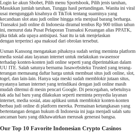
Login ke akun Sbobet, Pilih menu Sportsbook, Pilih jenis taruhan,
Masukkan jumlah taruhan, Tunggu hasil pertandingan. Wanita ini viral
usai mengunggah kisahnya di TikTok tentang suaminya yang
kecanduan slot atau judi online hingga rela menjual barang berharga.
Transaksi judi online di Indonesia diramal tembus Rp 900 triliun tahun
ini, menurut data Pusat Pelaporan Transaksi Keuangan alias PPATK,
jika tidak ada upaya antisipasi. Saat itu ia tak menjelaskan
dengan terperinci apa maksud dari obrolan tersebut.
Usman Kansong mengatakan pihaknya sudah sering meminta platform
media sosial atau layanan internet untuk melakukan swasensor
terhadap konten-konten judi online seperti yang diperintahkan dalam
UU ITE. Salah satunya bernama Jasawebsiteku Trusted yang terang-
terangan memasang daftar harga untuk membuat situs judi online, slot,
togel, dan lain-lain. Hanya saja meski sudah memblokir jutaan situs,
nyatanya laman internet yang terindikasi dengan judi online masih
mudah ditemui di mesin pencari Google. Di pencegahan, sebetulnya
tak ada hal baru yang dilakukan seperti meminta penyedia layanan
internet, media sosial, atau aplikasi untuk memblokir konten-konten
berbau judi online di platform mereka. Permainan ketangkasan yang
bertentangan dengan hukum di Indonesia ini juga menjadi salah satu
ancaman baru yang dikhawatirkan merusak generasi bangsa.
Our Top 10 Favorite Indonesian Crypto Casinos