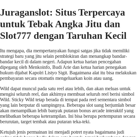
Juraganslot: Situs Terpercaya
untuk Tebak Angka Jitu dan
Slot777 dengan Taruhan Kecil
Itu mengapa, dia mempertanyakan fungsi satgas jika tidak memiliki
strategi baru yang jitu selain pemblokiran dan menangkap bandar-
bandar kecil di dalam negeri. Adapun ketua harian pencegahan
dipegang oleh Menkoinfo, Budi Arie dan ketua harian penegakan
hukum dijabat Kapolri Listyo Sigit. Bagaimana alat itu bisa melakukan
pembayaran secara otomatis mengeluarkan koin atau uang.
Wild dapat muncul pada satu reel atau lebih, dan akan meluas untuk
mengisi seluruh reel, dan akhirnya membuat seluruh reel berisi simbol
Wild. Sticky Wild tetap berada di tempat pada reel sementara simbol
yang lain berputar di sampingnya. Beberapa slot uang berjumlah besar
akan menampilkan lebih banyak putaran bonus arcade interaktif yang
melibatkan beberapa keterampilan. Ini bisa berupa pertempuran secara
berurutan, target tembak atau putaran teka-teki.
Ketujuh jenis permainan ini menjadi potret nyata bagaimana judi