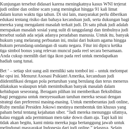
Kunjungan tersebut didasari karena meningkatnya kasus WNI terjerat
judi online dan online scam yang meningkat hingga 91 kali limat
dalam kurun waktu tiga tahun. Di sisi lain, masyarakat perlu diberikan
edukasi tentang risiko dan bahaya kecanduan judi, serta dukungan bagi
mereka yang mengalami masalah terkait judi. Di satu pihak judi adalah
merupakan masalah sosial yang sulit di tanggulangi dan timbulnya judi
tersebut sudah ada sejak adanya peradaban manusia. Untuk itu, banyak
hukum yang melarang perbuatan ini, mulai dari hukum agama hingga
hukum perundang-undangan di suatu negara. Fitur ini dipicu ketika
tiga simbol bonus yang relevan muncul pada reel secara bersamaan.
Anda cukup memilih dari tiga ikon pada reel untuk mendapatkan
hadiah uang tunai.
Bet ‘ – setiap slot uang asli memiliki satu tombol ini – untuk melompat
ke opsi ini. Menurut Asosasi Psikiatri Amerika, kecanduan judi
diidentifikasi dengan pola pertaruhan yang berulang dan terus menerus
dilakukan walaupun telah menimbulkan banyak masalah dalam
kehidupan seseorang. Beragam pilihan ini memberikan fleksibilitas
bagi pengguna untuk menyesuaikan taruhan mereka sesuai dengan
strategi dan preferensi masing-masing. Untuk memberantas judi online,
Ruby menilai Presiden Jokowi mestinya membentuk tim khusus yang
paham betul tentang kejahatan siber. “Jadi mereka menunggu sifatnya,
kalau enggak ada permintaan men-take down diam aja. Tapi kali ini
tidak akan begitu, kami minta mereka juga bertanggung jawab untuk
melindungi masyarakat Indonesia dari judi online,” jelasnya. Selain