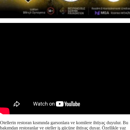
Otellerin restoran kısmında garsonlara ve komilere ihtiyaç duyulur. Bu
bakımdan restoranlar ve oteller iş gücüne ihtiyaç duyar. Özellikle yaz