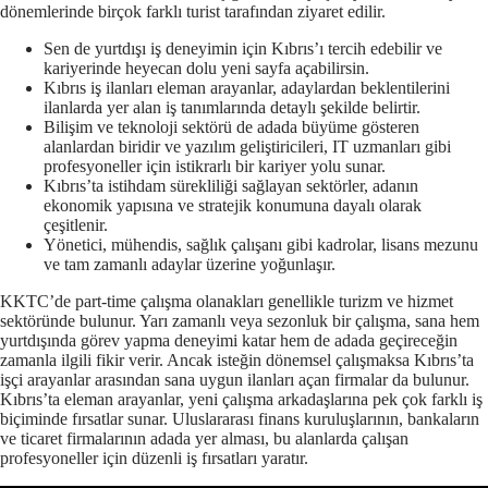
dönemlerinde birçok farklı turist tarafından ziyaret edilir.
Sen de yurtdışı iş deneyimin için Kıbrıs’ı tercih edebilir ve
kariyerinde heyecan dolu yeni sayfa açabilirsin.
Kıbrıs iş ilanları eleman arayanlar, adaylardan beklentilerini
ilanlarda yer alan iş tanımlarında detaylı şekilde belirtir.
Bilişim ve teknoloji sektörü de adada büyüme gösteren
alanlardan biridir ve yazılım geliştiricileri, IT uzmanları gibi
profesyoneller için istikrarlı bir kariyer yolu sunar.
Kıbrıs’ta istihdam sürekliliği sağlayan sektörler, adanın
ekonomik yapısına ve stratejik konumuna dayalı olarak
çeşitlenir.
Yönetici, mühendis, sağlık çalışanı gibi kadrolar, lisans mezunu
ve tam zamanlı adaylar üzerine yoğunlaşır.
KKTC’de part-time çalışma olanakları genellikle turizm ve hizmet
sektöründe bulunur. Yarı zamanlı veya sezonluk bir çalışma, sana hem
yurtdışında görev yapma deneyimi katar hem de adada geçireceğin
zamanla ilgili fikir verir. Ancak isteğin dönemsel çalışmaksa Kıbrıs’ta
işçi arayanlar arasından sana uygun ilanları açan firmalar da bulunur.
Kıbrıs’ta eleman arayanlar, yeni çalışma arkadaşlarına pek çok farklı iş
biçiminde fırsatlar sunar. Uluslararası finans kuruluşlarının, bankaların
ve ticaret firmalarının adada yer alması, bu alanlarda çalışan
profesyoneller için düzenli iş fırsatları yaratır.