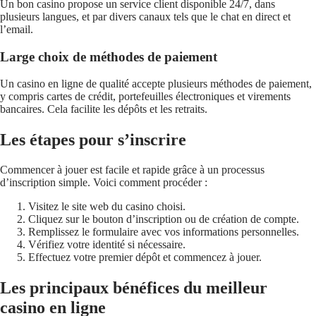
Un bon casino propose un service client disponible 24/7, dans
plusieurs langues, et par divers canaux tels que le chat en direct et
l’email.
Large choix de méthodes de paiement
Un casino en ligne de qualité accepte plusieurs méthodes de paiement,
y compris cartes de crédit, portefeuilles électroniques et virements
bancaires. Cela facilite les dépôts et les retraits.
Les étapes pour s’inscrire
Commencer à jouer est facile et rapide grâce à un processus
d’inscription simple. Voici comment procéder :
Visitez le site web du casino choisi.
Cliquez sur le bouton d’inscription ou de création de compte.
Remplissez le formulaire avec vos informations personnelles.
Vérifiez votre identité si nécessaire.
Effectuez votre premier dépôt et commencez à jouer.
Les principaux bénéfices du meilleur
casino en ligne