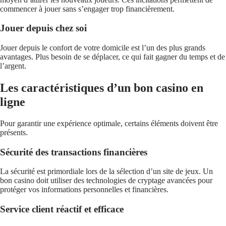
commencer à jouer sans s’engager trop financièrement.
Jouer depuis chez soi
Jouer depuis le confort de votre domicile est l’un des plus grands
avantages. Plus besoin de se déplacer, ce qui fait gagner du temps et de
l’argent.
Les caractéristiques d’un bon casino en
ligne
Pour garantir une expérience optimale, certains éléments doivent être
présents.
Sécurité des transactions financières
La sécurité est primordiale lors de la sélection d’un site de jeux. Un
bon casino doit utiliser des technologies de cryptage avancées pour
protéger vos informations personnelles et financières.
Service client réactif et efficace