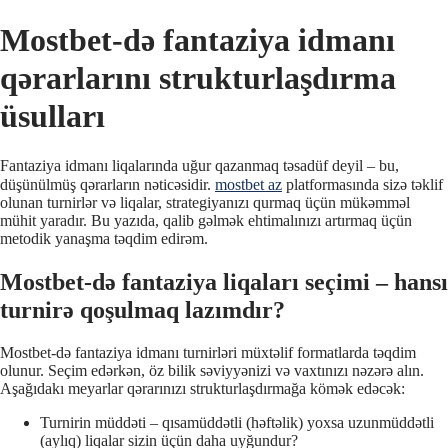
Mostbet-də fantaziya idmanı
qərarlarını strukturlaşdırma
üsulları
Fantaziya idmanı liqalarında uğur qazanmaq təsadüf deyil – bu,
düşünülmüş qərarların nəticəsidir.
mostbet az
platformasında sizə təklif
olunan turnirlər və liqalar, strategiyanızı qurmaq üçün mükəmməl
mühit yaradır. Bu yazıda, qalib gəlmək ehtimalınızı artırmaq üçün
metodik yanaşma təqdim edirəm.
Mostbet-də fantaziya liqaları seçimi – hansı
turnirə qoşulmaq lazımdır?
Mostbet-də fantaziya idmanı turnirləri müxtəlif formatlarda təqdim
olunur. Seçim edərkən, öz bilik səviyyənizi və vaxtınızı nəzərə alın.
Aşağıdakı meyarlar qərarınızı strukturlaşdırmağa kömək edəcək:
Turnirin müddəti – qısamüddətli (həftəlik) yoxsa uzunmüddətli
(aylıq) liqalar sizin üçün daha uyğundur?