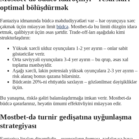
optimal bölüşdürmək
Fantaziya idmanında büdcə məhdudiyyətləri var – hər oyunçuya xərc
çəkmək üçün müəyyən limit
büdcə
. Mostbet-də bu limiti düzgün idarə
etmək, qalibiyyət üçün əsas şərtdir. Trade-off-ları aşağıdakı kimi
strukturlaşdırın:
Yüksək xərcli ulduz oyunçulara 1-2 yer ayırın – onlar sabit
göstəricilər verir.
Orta səviyyəli oyunçulara 3-4 yer ayırın – bu qrup, əsas xal
toplama mənbəyidir.
Aşağı xərcli, lakin potensialı yüksək oyunçulara 2-3 yer ayırın –
risk alaraq bonus qazana bilərsiniz.
Büdcənin 20%-ni ehtiyatda saxlayın – gözlənilməz dəyişikliklər
üçün.
Bu yanaşma, risklə gəliri balanslaşdırmağa imkan verir. Mostbet-də
büdcə qərarlarınız, heyətin ümumi effektivliyini müəyyən edir.
Mostbet-də turnir gedişatına uyğunlaşma
strategiyası
Fantaziya liqaları dinamikdir – oyunçuların forması, zədələr və hava