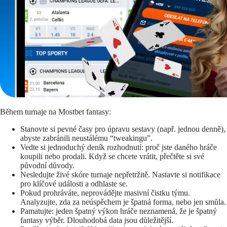
Během turnaje na Mostbet fantasy:
Stanovte si pevné časy pro úpravu sestavy (např. jednou denně),
abyste zabránili neustálému “tweakingu”.
Vedte si jednoduchý deník rozhodnutí: proč jste daného hráče
koupili nebo prodali. Když se chcete vrátit, přečtěte si své
původní důvody.
Nesledujte živé skóre turnaje nepřetržitě. Nastavte si notifikace
pro klíčové události a odhlaste se.
Pokud prohráváte, neprovádějte masivní čistku týmu.
Analyzujte, zda za neúspěchem je špatná forma, nebo jen smůla.
Pamatujte: jeden špatný výkon hráče neznamená, že je špatný
fantasy výběr. Dlouhodobá data jsou důležitější.