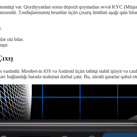
zi məntiqi var. Qeydiyyatdan sonra depozit qoymadan əvvəl KYC (Müştə
 hissəsidir. Təsdiqlənməmiş hesablar üçün çıxarış limitləri aşağı qala b
.
ər ola bilər.
aşır.
ıxış
 vasitədir. Mostbet-in iOS və Android üçün tətbiqi stabil işləyir və can
mərc bağlandığı barədə məlumat dərhal çatır. Bu, sürətli qərarlar qəbul 