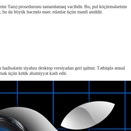
rini Tanı) prosedurunu tamamlamaq vacibdir. Bu, pul köçürmələrinin
ilər, bu da böyük həcmdə mərc edənlər üçün mənfi amildir.
lı hadisələrin siyahısı desktop versiyadan geri qalmır. Tətbiqdə əmsal
etmək üçün kritik əhəmiyyət kəsb edir.