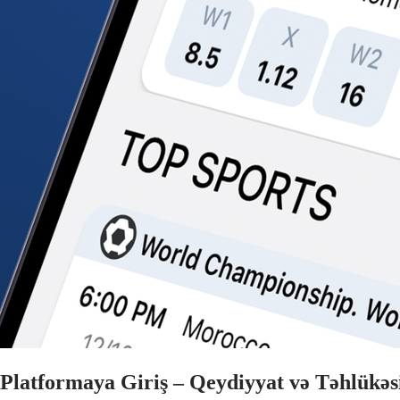
Platformaya Giriş – Qeydiyyat və Təhlükəs