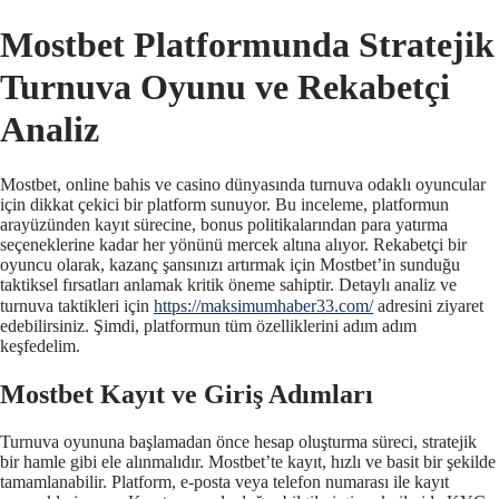
Mostbet Platformunda Stratejik
Turnuva Oyunu ve Rekabetçi
Analiz
Mostbet, online bahis ve casino dünyasında turnuva odaklı oyuncular
için dikkat çekici bir platform sunuyor. Bu inceleme, platformun
arayüzünden kayıt sürecine, bonus politikalarından para yatırma
seçeneklerine kadar her yönünü mercek altına alıyor. Rekabetçi bir
oyuncu olarak, kazanç şansınızı artırmak için Mostbet’in sunduğu
taktiksel fırsatları anlamak kritik öneme sahiptir. Detaylı analiz ve
turnuva taktikleri için
https://maksimumhaber33.com/
adresini ziyaret
edebilirsiniz. Şimdi, platformun tüm özelliklerini adım adım
keşfedelim.
Mostbet Kayıt ve Giriş Adımları
Turnuva oyununa başlamadan önce hesap oluşturma süreci, stratejik
bir hamle gibi ele alınmalıdır. Mostbet’te kayıt, hızlı ve basit bir şekilde
tamamlanabilir. Platform, e-posta veya telefon numarası ile kayıt