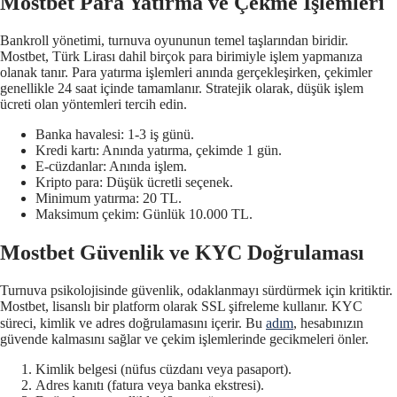
Mostbet Para Yatırma ve Çekme İşlemleri
Bankroll yönetimi, turnuva oyununun temel taşlarından biridir.
Mostbet, Türk Lirası dahil birçok para birimiyle işlem yapmanıza
olanak tanır. Para yatırma işlemleri anında gerçekleşirken, çekimler
genellikle 24 saat içinde tamamlanır. Stratejik olarak, düşük işlem
ücreti olan yöntemleri tercih edin.
Banka havalesi: 1-3 iş günü.
Kredi kartı: Anında yatırma, çekimde 1 gün.
E-cüzdanlar: Anında işlem.
Kripto para: Düşük ücretli seçenek.
Minimum yatırma: 20 TL.
Maksimum çekim: Günlük 10.000 TL.
Mostbet Güvenlik ve KYC Doğrulaması
Turnuva psikolojisinde güvenlik, odaklanmayı sürdürmek için kritiktir.
Mostbet, lisanslı bir platform olarak SSL şifreleme kullanır. KYC
süreci, kimlik ve adres doğrulamasını içerir. Bu
adım
, hesabınızın
güvende kalmasını sağlar ve çekim işlemlerinde gecikmeleri önler.
Kimlik belgesi (nüfus cüzdanı veya pasaport).
Adres kanıtı (fatura veya banka ekstresi).