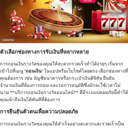
ตัวเลือกช่องทางการรับเงินที่หลากหลาย
การถอนเงินรางวัลของคุณให้สะดวกรวดเร็วทำได้ง่ายๆ เริ่มจาก
เข้าไปที่เมนู
‘ถอนเงิน’
ในแอปหรือเว็บไซต์โดยตรง เลือกช่องทางที่
คุณต้องการ เช่น บัญชีธนาคารหรือกระเป๋าเงินดิจิทัล ยืนยัน
จำนวนเงินที่ต้องการถอน และรอการอนุมัติซึ่งมักจะใช้เวลาไม่
นาน **บริการถอนเงินรางวัลออนไลน์** ที่มีระบบปลอดภัยนี้ทำให้
คุณเข้าถึงเงินได้ทันทีที่ต้องการ
การยืนยันตัวตนเพื่อความปลอดภัย
การถอนเงินรางวัลของคุณให้สำเร็จอย่างสะดวกและรวดเร็วเป็น