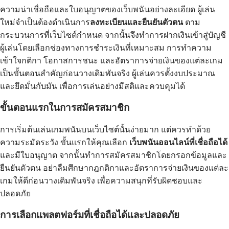
ความน่าเชื่อถือและใบอนุญาตของเว็บพนันอย่างละเอียด ผู้เล่น
ใหม่จำเป็นต้องดำเนินการ
ลงทะเบียนและยืนยันตัวตน
ตาม
กระบวนการที่เว็บไซต์กำหนด จากนั้นจึงทำการฝากเงินเข้าสู่บัญชี
ผู้เล่นโดยเลือกช่องทางการชำระเงินที่เหมาะสม การทำความ
เข้าใจกติกา โอกาสการชนะ และอัตราการจ่ายเงินของแต่ละเกม
เป็นขั้นตอนสำคัญก่อนวางเดิมพันจริง ผู้เล่นควรตั้งงบประมาณ
และยึดมั่นกับมัน เพื่อการเล่นอย่างมีสติและควบคุมได้
ขั้นตอนแรกในการสมัครสมาชิก
การเริ่มต้นเล่นเกมพนันบนเว็บไซต์นั้นง่ายมาก แต่ควรทำด้วย
ความระมัดระวัง ขั้นแรกให้คุณเลือก
เว็บพนันออนไลน์ที่เชื่อถือได้
และมีใบอนุญาต จากนั้นทำการสมัครสมาชิกโดยกรอกข้อมูลและ
ยืนยันตัวตน อย่าลืมศึกษากฎกติกาและอัตราการจ่ายเงินของแต่ละ
เกมให้ดีก่อนวางเดิมพันจริง เพื่อความสนุกที่รับผิดชอบและ
ปลอดภัย
การเลือกแพลตฟอร์มที่เชื่อถือได้และปลอดภัย