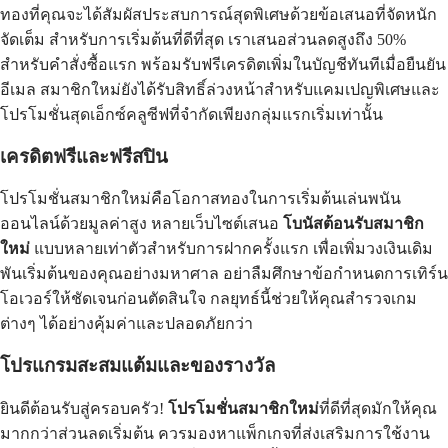
ทองที่คุณจะได้สัมผัสประสบการณ์สุดพิเศษด้วยข้อเสนอที่จัดหนัก
จัดเต็ม สำหรับการเริ่มต้นที่ดีที่สุด เราเสนอส่วนลดสูงถึง 50%
สำหรับคำสั่งซื้อแรก พร้อมรับฟรีเครดิตเพิ่มในบัญชีทันทีเมื่อยืนยัน
อีเมล สมาชิกใหม่ยังได้รับสิทธิ์ล่วงหน้าสำหรับแคมเปญพิเศษและ
โปรโมชั่นสุดเอ็กซ์คลูซีฟที่จำกัดเพียงกลุ่มแรกเริ่มเท่านั้น
เครดิตฟรีและฟรีสปิน
โปรโมชั่นสมาชิกใหม่คือโอกาสทองในการเริ่มต้นเล่นพนัน
ออนไลน์ด้วยมูลค่าสูง หลายเว็บไซต์เสนอ
โบนัสต้อนรับสมาชิก
ใหม่
แบบหลายเท่าตัวสำหรับการฝากครั้งแรก เพื่อเพิ่มวงเงินเดิม
พันเริ่มต้นของคุณอย่างมหาศาล อย่าลืมศึกษาข้อกำหนดการเทิร์น
โอเวอร์ให้ชัดเจนก่อนตัดสินใจ กลยุทธ์นี้ช่วยให้คุณสำรวจเกม
ต่างๆ ได้อย่างคุ้มค่าและปลอดภัยกว่า
โปรแกรมสะสมแต้มและของรางวัล
ยินดีต้อนรับสู่ครอบครัว!
โปรโมชั่นสมาชิกใหม่
ที่ดีที่สุดมักให้คุณ
มากกว่าส่วนลดเริ่มต้น ควรมองหาแพ็กเกจที่ส่งเสริมการใช้งาน