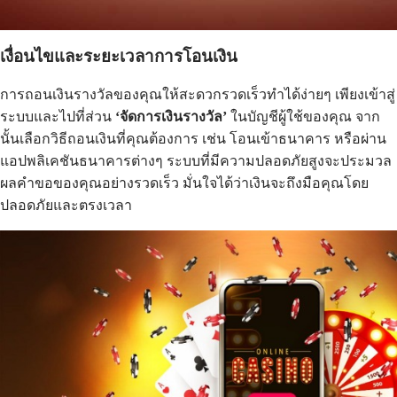
เงื่อนไขและระยะเวลาการโอนเงิน
การถอนเงินรางวัลของคุณให้สะดวกรวดเร็วทำได้ง่ายๆ เพียงเข้าสู่
ระบบและไปที่ส่วน
‘จัดการเงินรางวัล’
ในบัญชีผู้ใช้ของคุณ จาก
นั้นเลือกวิธีถอนเงินที่คุณต้องการ เช่น โอนเข้าธนาคาร หรือผ่าน
แอปพลิเคชันธนาคารต่างๆ ระบบที่มีความปลอดภัยสูงจะประมวล
ผลคำขอของคุณอย่างรวดเร็ว มั่นใจได้ว่าเงินจะถึงมือคุณโดย
ปลอดภัยและตรงเวลา