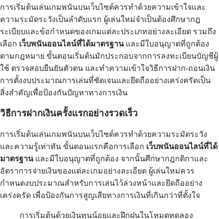
การเริ่มต้นเล่นเกมพนันบนเว็บไซต์ควรทำด้วยความเข้าใจและ
ความระมัดระวังเป็นลำดับแรก ผู้เล่นใหม่จำเป็นต้องศึกษากฎ
ระเบียบและข้อกำหนดของเกมแต่ละประเภทอย่างละเอียด รวมถึง
เลือก
เว็บพนันออนไลน์ที่ได้มาตรฐาน
และมีใบอนุญาตที่ถูกต้อง
ตามกฎหมาย ขั้นตอนเริ่มต้นมักประกอบจากการลงทะเบียนบัญชีผู้
ใช้ ตรวจสอบยืนยันตัวตน และทำความเข้าใจวิธีการฝาก-ถอนเงิน
การตั้งงบประมาณการเล่นที่ชัดเจนและยึดถืออย่างเคร่งครัดเป็น
สิ่งสำคัญเพื่อป้องกันปัญหาทางการเงิน
วิธีการฝากเงินครั้งแรกอย่างรวดเร็ว
การเริ่มต้นเล่นเกมพนันบนเว็บไซต์ควรทำด้วยความระมัดระวัง
และความรู้เท่าทัน ขั้นตอนแรกคือการเลือก
เว็บพนันออนไลน์ที่ได้
มาตรฐาน
และมีใบอนุญาตที่ถูกต้อง จากนั้นศึกษากฎกติกาและ
อัตราการจ่ายเงินของแต่ละเกมอย่างละเอียด ผู้เล่นใหม่ควร
กำหนดงบประมาณสำหรับการเล่นไว้ล่วงหน้าและยึดถืออย่าง
เคร่งครัด เพื่อป้องกันการสูญเสียทางการเงินที่เกินกว่าที่ตั้งใจ
การเริ่มต้นด้วยเงินทุนน้อยและฝึกฝนในโหมดทดลอง