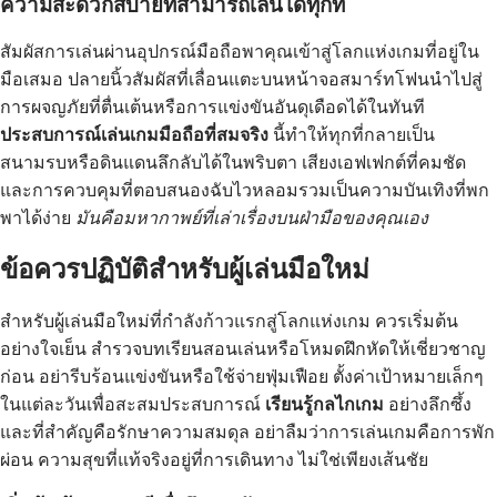
ความสะดวกสบายที่สามารถเล่นได้ทุกที่
สัมผัสการเล่นผ่านอุปกรณ์มือถือพาคุณเข้าสู่โลกแห่งเกมที่อยู่ใน
มือเสมอ ปลายนิ้วสัมผัสที่เลื่อนแตะบนหน้าจอสมาร์ทโฟนนำไปสู่
การผจญภัยที่ตื่นเต้นหรือการแข่งขันอันดุเดือดได้ในทันที
ประสบการณ์เล่นเกมมือถือที่สมจริง
นี้ทำให้ทุกที่กลายเป็น
สนามรบหรือดินแดนลึกลับได้ในพริบตา เสียงเอฟเฟกต์ที่คมชัด
และการควบคุมที่ตอบสนองฉับไวหลอมรวมเป็นความบันเทิงที่พก
พาได้ง่าย
มันคือมหากาพย์ที่เล่าเรื่องบนฝ่ามือของคุณเอง
ข้อควรปฏิบัติสำหรับผู้เล่นมือใหม่
สำหรับผู้เล่นมือใหม่ที่กำลังก้าวแรกสู่โลกแห่งเกม ควรเริ่มต้น
อย่างใจเย็น สำรวจบทเรียนสอนเล่นหรือโหมดฝึกหัดให้เชี่ยวชาญ
ก่อน อย่ารีบร้อนแข่งขันหรือใช้จ่ายฟุ่มเฟือย ตั้งค่าเป้าหมายเล็กๆ
ในแต่ละวันเพื่อสะสมประสบการณ์
เรียนรู้กลไกเกม
อย่างลึกซึ้ง
และที่สำคัญคือรักษาความสมดุล อย่าลืมว่าการเล่นเกมคือการพัก
ผ่อน ความสุขที่แท้จริงอยู่ที่การเดินทาง ไม่ใช่เพียงเส้นชัย