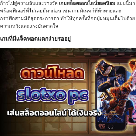
ก้าวไปสู่ความลับและรางวัล
เกมสล็อตออนไลน์ยอดนิยม
แบบนี้มา
พร้อมฟีเจอร์ที่ไม่เคยมีมาก่อน เช่น เกมมิเนทก์ที่ท้าทายและ
กราฟิกสามมิติสุดตระการตา ทำให้ทุกครั้งที่กดปุ่มหมุนเต็มไปด้วย
ความหวังและแรงบันดาลใจ
เกมที่มีแจ็คพอตแตกง่ายรออยู่