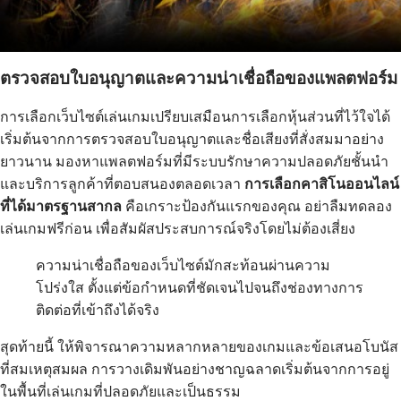
ตรวจสอบใบอนุญาตและความน่าเชื่อถือของแพลตฟอร์ม
การเลือกเว็บไซต์เล่นเกมเปรียบเสมือนการเลือกหุ้นส่วนที่ไว้ใจได้
เริ่มต้นจากการตรวจสอบใบอนุญาตและชื่อเสียงที่สั่งสมมาอย่าง
ยาวนาน มองหาแพลตฟอร์มที่มีระบบรักษาความปลอดภัยชั้นนำ
และบริการลูกค้าที่ตอบสนองตลอดเวลา
การเลือกคาสิโนออนไลน์
ที่ได้มาตรฐานสากล
คือเกราะป้องกันแรกของคุณ อย่าลืมทดลอง
เล่นเกมฟรีก่อน เพื่อสัมผัสประสบการณ์จริงโดยไม่ต้องเสี่ยง
ความน่าเชื่อถือของเว็บไซต์มักสะท้อนผ่านความ
โปร่งใส ตั้งแต่ข้อกำหนดที่ชัดเจนไปจนถึงช่องทางการ
ติดต่อที่เข้าถึงได้จริง
สุดท้ายนี้ ให้พิจารณาความหลากหลายของเกมและข้อเสนอโบนัส
ที่สมเหตุสมผล การวางเดิมพันอย่างชาญฉลาดเริ่มต้นจากการอยู่
ในพื้นที่เล่นเกมที่ปลอดภัยและเป็นธรรม