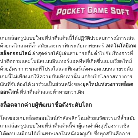
เกมสล็อตรูปแบบใหม่ที่น่าตื่นเต้นนี้ได้ปฏิวัติประสบการณ์การเล่น
ด้วยกลไกเกมที่ล้ำสมัยและกราฟิกระดับภาพยนตร์
เทคโนโลยีเกม
สล็อตออนไลน์
ล่าสุดช่วยให้ผู้เล่นสามารถดื่มด่ำไปกับเรื่องราวที่
น่าติดตามและโบนัสแบบอินเทอร์แอคทีฟที่เกิดขึ้นแบบเรียลไทม์
ด้วยอัตราการชนะที่โปร่งใสและฟีเจอร์แจ็คพอตแบบหลายระดับ
เกมนี้ไม่เพียงแต่ให้ความบันเทิงเท่านั้น แต่ยังเปิดโอกาสทางการ
เงินที่จับต้องได้ มาร่วมเป็นส่วนหนึ่งของ
ยุคใหม่แห่งวงการสล็อต
ออนไลน์
ที่น่าตื่นเต้นและท้าทายกว่าเดิม
สล็อตจากค่ายผู้พัฒนาชื่อดังระดับโลก
โลกของเกมสล็อตออนไลน์กำลังพลิกโฉมด้วยนวัตกรรมที่ล้ำสมัย
เกมสล็อตรูปแบบใหม่ที่น่าตื่นเต้นนี้พาผู้เล่นดำดิ่งสู่เรื่องราวเชิง
โต้ตอบ เหมือนได้เป็นพระเอกในหนังผจญภัย ซึ่งทุกสปินคือการ