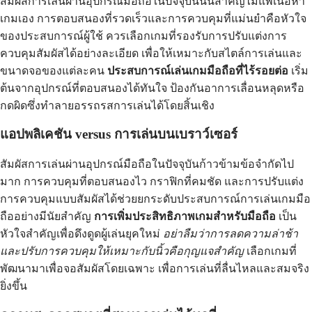
สัมผัสการเล่นผ่านอุปกรณ์มือถือในปัจจุบันนั้นสำคัญไม่แพ้เนื้อหา
เกมเอง การตอบสนองที่รวดเร็วและการควบคุมที่แม่นยำคือหัวใจ
ของประสบการณ์ผู้ใช้ ควรเลือกเกมที่รองรับการปรับแต่งการ
ควบคุมสัมผัสได้อย่างละเอียด เพื่อให้เหมาะกับสไตล์การเล่นและ
ขนาดจอของแต่ละคน
ประสบการณ์เล่นเกมมือถือที่ไร้รอยต่อ
เริ่ม
ต้นจากอุปกรณ์ที่ตอบสนองได้ทันใจ ป้องกันอาการเลื่อนหลุดหรือ
กดผิดซึ่งทำลายอรรถรสการเล่นได้โดยสิ้นเชิง
แอปพลิเคชัน versus การเล่นบนเบราว์เซอร์
สัมผัสการเล่นผ่านอุปกรณ์มือถือในปัจจุบันก้าวข้ามข้อจำกัดไป
มาก การควบคุมที่ตอบสนองไว กราฟิกที่คมชัด และการปรับแต่ง
การควบคุมแบบสัมผัสได้ช่วยยกระดับประสบการณ์การเล่นเกมมือ
ถืออย่างมีนัยสำคัญ
การเพิ่มประสิทธิภาพเกมสำหรับมือถือ
เป็น
หัวใจสำคัญเพื่อดึงดูดผู้เล่นยุคใหม่
อย่าลืมว่าการลดความล่าช้า
และปรับการควบคุมให้เหมาะกับนิ้วคือกุญแจสำคัญ
เลือกเกมที่
พัฒนามาเพื่อจอสัมผัสโดยเฉพาะ เพื่อการเล่นที่ลื่นไหลและสมจริง
ยิ่งขึ้น