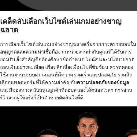
เคล็ดลับเลือกเว็บไซต์เล่นเกมอย่างชาญ
ฉลาด
การเลือกเว็บไซต์เล่นเกมอย่างชาญฉลาดเริ่มจากการตรวจสอบ
ใบ
อนุญาตและความน่าเชื่อถือ
จากหน่วยงานกำกับดูแลที่ได้รับการ
ยอมรับ สิ่งสำคัญคือต้องศึกษาข้อกำหนด โบนัส และนโยบายการ
ถอนเงินอย่างละเอียด เพื่อหลีกเลี่ยงเงื่อนไขที่ซับซ้อน ควรทดลอง
ใช้งานผ่านระบบฝาก-ถอนที่มีความรวดเร็วและปลอดภัย รวมถึง
เลือกแพลตฟอร์มที่ให้ความสำคัญกับ
ความปลอดภัยของข้อมูล
และมีช่องทางสนับสนุนลูกค้าที่ตอบสนองได้ตลอดเวลา การอ่าน
รีวิวจากผู้ใช้จริงก็เป็นตัวช่วยตัดสินใจที่ดี