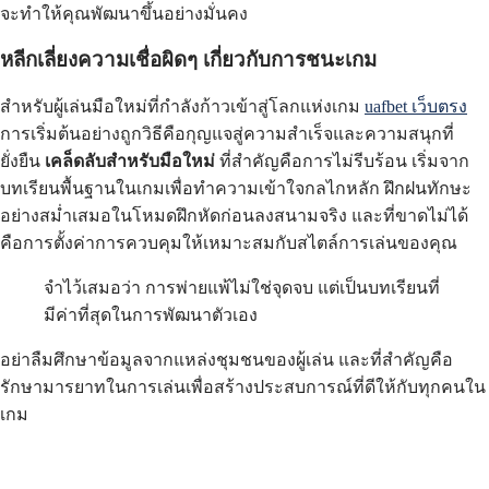
จะทำให้คุณพัฒนาขึ้นอย่างมั่นคง
หลีกเลี่ยงความเชื่อผิดๆ เกี่ยวกับการชนะเกม
สำหรับผู้เล่นมือใหม่ที่กำลังก้าวเข้าสู่โลกแห่งเกม
uafbet เว็บตรง
การเริ่มต้นอย่างถูกวิธีคือกุญแจสู่ความสำเร็จและความสนุกที่
ยั่งยืน
เคล็ดลับสำหรับมือใหม่
ที่สำคัญคือการไม่รีบร้อน เริ่มจาก
บทเรียนพื้นฐานในเกมเพื่อทำความเข้าใจกลไกหลัก ฝึกฝนทักษะ
อย่างสม่ำเสมอในโหมดฝึกหัดก่อนลงสนามจริง และที่ขาดไม่ได้
คือการตั้งค่าการควบคุมให้เหมาะสมกับสไตล์การเล่นของคุณ
จำไว้เสมอว่า การพ่ายแพ้ไม่ใช่จุดจบ แต่เป็นบทเรียนที่
มีค่าที่สุดในการพัฒนาตัวเอง
อย่าลืมศึกษาข้อมูลจากแหล่งชุมชนของผู้เล่น และที่สำคัญคือ
รักษามารยาทในการเล่นเพื่อสร้างประสบการณ์ที่ดีให้กับทุกคนใน
เกม