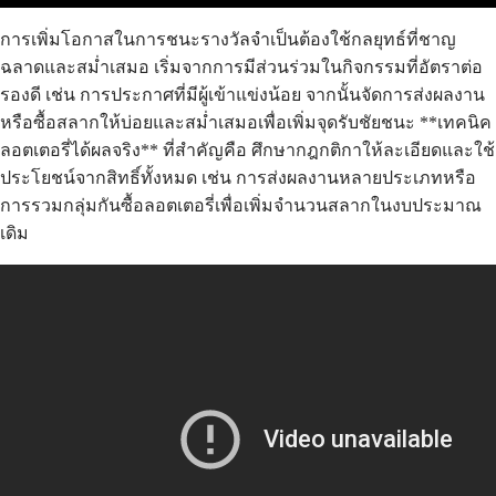
การเพิ่มโอกาสในการชนะรางวัลจำเป็นต้องใช้กลยุทธ์ที่ชาญ
ฉลาดและสม่ำเสมอ เริ่มจากการมีส่วนร่วมในกิจกรรมที่อัตราต่อ
รองดี เช่น การประกาศที่มีผู้เข้าแข่งน้อย จากนั้นจัดการส่งผลงาน
หรือซื้อสลากให้บ่อยและสม่ำเสมอเพื่อเพิ่มจุดรับชัยชนะ **เทคนิค
ลอตเตอรี่ได้ผลจริง** ที่สำคัญคือ ศึกษากฎกติกาให้ละเอียดและใช้
ประโยชน์จากสิทธิ์ทั้งหมด เช่น การส่งผลงานหลายประเภทหรือ
การรวมกลุ่มกันซื้อลอตเตอรี่เพื่อเพิ่มจำนวนสลากในงบประมาณ
เดิม