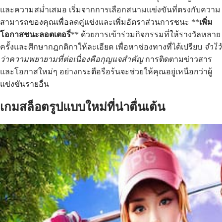
และความสม่ำเสมอ เริ่มจากการเลือกสนามแข่งขันที่ตรงกับความ
สามารถของคุณเพื่อลดคู่แข่งและเพิ่มอัตราส่วนการชนะ **
เพิ่ม
โอกาสชนะลอตเตอรี่
** ด้วยการเข้าร่วมกิจกรรมที่ให้รางวัลหลาย
ครั้งและศึกษากฎกติกาให้ละเอียด เพื่อหาช่องทางที่ได้เปรียบ
จำไว้
ว่าความพยายามที่ต่อเนื่องคือกุญแจสำคัญ
การติดตามข่าวสาร
และโอกาสใหม่ๆ อย่างกระตือรือร้นจะช่วยให้คุณอยู่เหนือกว่าผู้
แข่งขันรายอื่น
เกมสล็อตรูปแบบใหม่ที่น่าตื่นเต้น