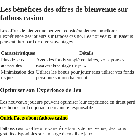
Les bénéfices des offres de bienvenue sur
fatboss casino
Les offres de bienvenue peuvent considérablement améliorer
l’expérience des joueurs sur fatboss casino. Les nouveaux utilisateurs
peuvent tirer parti de divers avantages.
Caractéristiques
Détails
Plus de jeux
Avec des fonds supplémentaires, vous pouvez
accessibles
essayer davantage de jeux
Minimisation des
Utiliser les bonus pour jouer sans utiliser vos fonds
risques
personnels immédiatement
Optimiser son Expérience de Jeu
Les nouveaux joueurs peuvent optimiser leur expérience en tirant parti
des bonus tout en jouant de manière responsable.
Quick Facts about fatboss casino
Fatboss casino offre une variété de bonus de bienvenue, des tours
gratuits disponibles sur un large éventail de jeux.