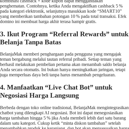
kombinasi cashback + kode kupon dapat menggandakan
penghematan. Contohnya, ketika Anda mengaktifkan cashback 5 %
pada kategori elektronik, selanjutnya masukkan kode “SMART10”
yang memberikan tambahan potongan 10 % pada total transaksi. Efek
domino ini membuat harga akhir terasa hampir gratis.
3. Ikut Program “Referral Rewards” untuk
Belanja Tanpa Batas
BelanjaMak memberi penghargaan pada pengguna yang mengajak
teman bergabung melalui tautan referral pribadi. Setiap teman yang
berhasil melakukan pembelian pertama akan menambah saldo belanja
Anda secara otomatis. Ini bukan hanya meningkatkan jaringan, tetapi
juga memperluas daya beli tanpa harus menambah pengeluaran.
4. Manfaatkan “Live Chat Bot” untuk
Negosiasi Harga Langsung
Berbeda dengan toko online tradisional, BelanjaMak mengintegrasikan
chatbot yang dilengkapi AI negosiasi. Bot ini dapat menegosiasikan
harga tambahan hingga 5 % jika Anda membeli lebih dari satu barang
dalam satu kategori. Cukup ketik “minta diskon tambahan” setelah
menambahkan produk ke keranjang, dan bot akan menyesuaikan harga