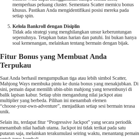
memperluas peluang cluster. Sementara Scatter memicu bonus
khusus. Pastikan Anda mengidentifikasi posisi mereka pada
setiap spin.
Kelola Bankroll dengan Disiplin
Tidak ada strategi yang menghilangkan unsur keberuntungan
sepenuhnya. Tetapkan batas harian dan patuhi. Ini bukan hanya
soal kemenangan, melainkan tentang bermain dengan bijak.
Fitur Bonus yang Membuat Anda
Terpukau
Saat Anda berhasil mengumpulkan tiga atau lebih simbol Scatter,
Mahjong Ways membuka pintu ke dunia bonus yang menakjubkan. Di
sini, pemain dapat memilih ubin‑ubin mahjong yang tersembunyi di
balik lapisan kabur. Setiap ubin mengandung nilai jackpot atau
multiplier yang berbeda. Pilihan ini menambah elemen
“choose‑your‑own‑adventure”, menjadikan setiap sesi bermain terasa
unik.
Selain itu, terdapat fitur “Progressive Jackpot” yang secara periodik
menambah nilai hadiah utama. Jackpot ini tidak terikat pada satu
putaran saja, melainkan terakumulasi seiring waktu, menantang pemain
untuk terus kembali.