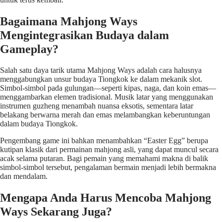
Bagaimana Mahjong Ways
Mengintegrasikan Budaya dalam
Gameplay?
Salah satu daya tarik utama Mahjong Ways adalah cara halusnya
menggabungkan unsur budaya Tiongkok ke dalam mekanik slot.
Simbol‑simbol pada gulungan—seperti kipas, naga, dan koin emas—
menggambarkan elemen tradisional. Musik latar yang menggunakan
instrumen guzheng menambah nuansa eksotis, sementara latar
belakang berwarna merah dan emas melambangkan keberuntungan
dalam budaya Tiongkok.
Pengembang game ini bahkan menambahkan “Easter Egg” berupa
kutipan klasik dari permainan mahjong asli, yang dapat muncul secara
acak selama putaran. Bagi pemain yang memahami makna di balik
simbol‑simbol tersebut, pengalaman bermain menjadi lebih bermakna
dan mendalam.
Mengapa Anda Harus Mencoba Mahjong
Ways Sekarang Juga?