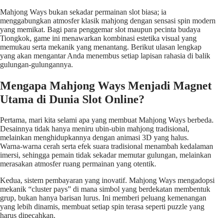
Mahjong Ways bukan sekadar permainan slot biasa; ia
menggabungkan atmosfer klasik mahjong dengan sensasi spin modern
yang memikat. Bagi para penggemar slot maupun pecinta budaya
Tiongkok, game ini menawarkan kombinasi estetika visual yang
memukau serta mekanik yang menantang. Berikut ulasan lengkap
yang akan mengantar Anda menembus setiap lapisan rahasia di balik
gulungan‑gulungannya.
Mengapa Mahjong Ways Menjadi Magnet
Utama di Dunia Slot Online?
Pertama, mari kita selami apa yang membuat Mahjong Ways berbeda.
Desainnya tidak hanya meniru ubin‑ubin mahjong tradisional,
melainkan menghidupkannya dengan animasi 3D yang halus.
Warna‑warna cerah serta efek suara tradisional menambah kedalaman
imersi, sehingga pemain tidak sekadar memutar gulungan, melainkan
merasakan atmosfer ruang permainan yang otentik.
Kedua, sistem pembayaran yang inovatif. Mahjong Ways mengadopsi
mekanik “cluster pays” di mana simbol yang berdekatan membentuk
grup, bukan hanya barisan lurus. Ini memberi peluang kemenangan
yang lebih dinamis, membuat setiap spin terasa seperti puzzle yang
harus dipecahkan.