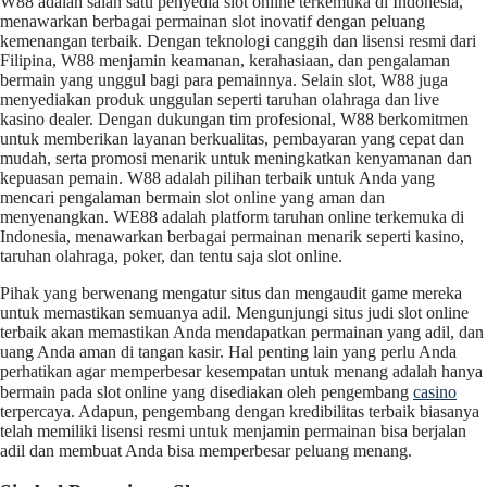
W88 adalah salah satu penyedia slot online terkemuka di Indonesia,
menawarkan berbagai permainan slot inovatif dengan peluang
kemenangan terbaik. Dengan teknologi canggih dan lisensi resmi dari
Filipina, W88 menjamin keamanan, kerahasiaan, dan pengalaman
bermain yang unggul bagi para pemainnya. Selain slot, W88 juga
menyediakan produk unggulan seperti taruhan olahraga dan live
kasino dealer. Dengan dukungan tim profesional, W88 berkomitmen
untuk memberikan layanan berkualitas, pembayaran yang cepat dan
mudah, serta promosi menarik untuk meningkatkan kenyamanan dan
kepuasan pemain. W88 adalah pilihan terbaik untuk Anda yang
mencari pengalaman bermain slot online yang aman dan
menyenangkan. WE88 adalah platform taruhan online terkemuka di
Indonesia, menawarkan berbagai permainan menarik seperti kasino,
taruhan olahraga, poker, dan tentu saja slot online.
Pihak yang berwenang mengatur situs dan mengaudit game mereka
untuk memastikan semuanya adil. Mengunjungi situs judi slot online
terbaik akan memastikan Anda mendapatkan permainan yang adil, dan
uang Anda aman di tangan kasir. Hal penting lain yang perlu Anda
perhatikan agar memperbesar kesempatan untuk menang adalah hanya
bermain pada slot online yang disediakan oleh pengembang
casino
terpercaya. Adapun, pengembang dengan kredibilitas terbaik biasanya
telah memiliki lisensi resmi untuk menjamin permainan bisa berjalan
adil dan membuat Anda bisa memperbesar peluang menang.