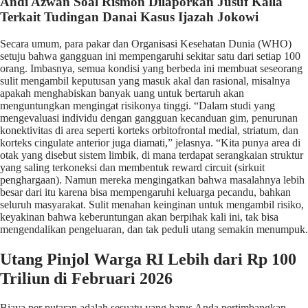
Andi Azwan Soal Rismon Dilaporkan Jusuf Kalla
Terkait Tudingan Danai Kasus Ijazah Jokowi
Secara umum, para pakar dan Organisasi Kesehatan Dunia (WHO)
setuju bahwa gangguan ini mempengaruhi sekitar satu dari setiap 100
orang. Imbasnya, semua kondisi yang berbeda ini membuat seseorang
sulit mengambil keputusan yang masuk akal dan rasional, misalnya
apakah menghabiskan banyak uang untuk bertaruh akan
menguntungkan mengingat risikonya tinggi. “Dalam studi yang
mengevaluasi individu dengan gangguan kecanduan gim, penurunan
konektivitas di area seperti korteks orbitofrontal medial, striatum, dan
korteks cingulate anterior juga diamati,” jelasnya. “Kita punya area di
otak yang disebut sistem limbik, di mana terdapat serangkaian struktur
yang saling terkoneksi dan membentuk reward circuit (sirkuit
penghargaan). Namun mereka mengingatkan bahwa masalahnya lebih
besar dari itu karena bisa mempengaruhi keluarga pecandu, bahkan
seluruh masyarakat. Sulit menahan keinginan untuk mengambil risiko,
keyakinan bahwa keberuntungan akan berpihak kali ini, tak bisa
mengendalikan pengeluaran, dan tak peduli utang semakin menumpuk.
Utang Pinjol Warga RI Lebih dari Rp 100
Triliun di Februari 2026
Biaya per putaran adalah sesuatu yang harus Anda pertimbangkan