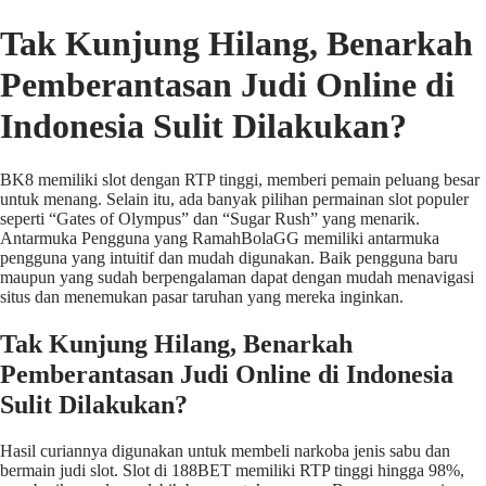
Tak Kunjung Hilang, Benarkah
Pemberantasan Judi Online di
Indonesia Sulit Dilakukan?
BK8 memiliki slot dengan RTP tinggi, memberi pemain peluang besar
untuk menang. Selain itu, ada banyak pilihan permainan slot populer
seperti “Gates of Olympus” dan “Sugar Rush” yang menarik.
Antarmuka Pengguna yang RamahBolaGG memiliki antarmuka
pengguna yang intuitif dan mudah digunakan. Baik pengguna baru
maupun yang sudah berpengalaman dapat dengan mudah menavigasi
situs dan menemukan pasar taruhan yang mereka inginkan.
Tak Kunjung Hilang, Benarkah
Pemberantasan Judi Online di Indonesia
Sulit Dilakukan?
Hasil curiannya digunakan untuk membeli narkoba jenis sabu dan
bermain judi slot. Slot di 188BET memiliki RTP tinggi hingga 98%,