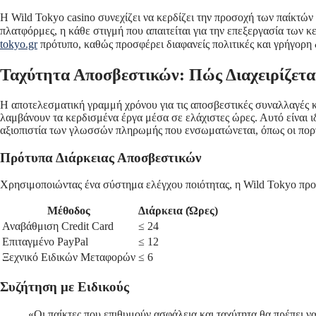
Η Wild Tokyo casino συνεχίζει να κερδίζει την προσοχή των παίκτών 
πλατφόρμες, η κάθε στιγμή που απαιτείται για την επεξεργασία των 
tokyo.gr
πρότυπο, καθώς προσφέρει διαφανείς πολιτικές και γρήγορη 
Ταχύτητα Αποσβεστικών: Πώς Διαχειρίζετα
Η αποτελεσματική γραμμή χρόνου για τις αποσβεστικές συναλλαγές καθ
λαμβάνουν τα κερδισμένα έργα μέσα σε ελάχιστες ώρες. Αυτό είναι ι
αξιοπιστία των γλωσσών πληρωμής που ενσωματώνεται, όπως οι πορτ
Πρότυπα Διάρκειας Αποσβεστικών
Χρησιμοποιώντας ένα σύστημα ελέγχου ποιότητας, η Wild Tokyo προσ
Μέθοδος
Διάρκεια (Ώρες)
Αναβάθμιση Credit Card
≤ 24
Επιταγμένο PayPal
≤ 12
Ξεχνικό Ειδικών Μεταφορών
≤ 6
Συζήτηση με Ειδικούς
«Οι παίκτες που επιθυμούν ασφάλεια και ταχύτητα θα πρέπει 