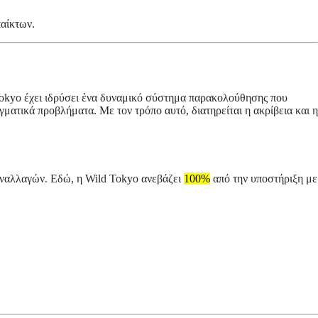
παίκτων.
 Tokyo έχει ιδρύσει ένα δυναμικό σύστημα παρακολούθησης που
αγματικά προβλήματα. Με τον τρόπο αυτό, διατηρείται η ακρίβεια και η
συναλλαγών. Εδώ, η Wild Tokyo ανεβάζει
100%
από την υποστήριξη με