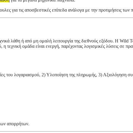
λες για τις αποσβεστικές επίπεδα ανάλογα με την προτιμήσεις των 
εχνικά λάθη ή από μη ομαλή λειτουργία της διεθνούς εξόδου. Η Wild
ύ, η τεχνική ομάδα είναι ενεργή, παρέχοντας λογισμικές λύσεις σε πρ
ορίες του λογαριασμού, 2) Υλοποίηση της πληρωμής, 3) Αξιολόγηση 
 των απορρήτων.