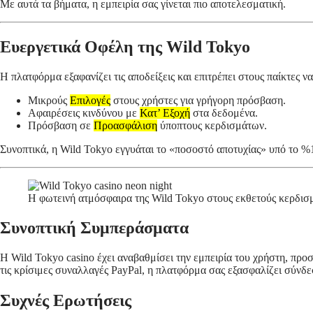
Με αυτά τα βήματα, η εμπειρία σας γίνεται πιο αποτελεσματική.
Ευεργετικά Οφέλη της Wild Tokyo
Η πλατφόρμα εξαφανίζει τις αποδείξεις και επιτρέπει στους παίκτες 
Μικρούς
Επιλογές
στους χρήστες για γρήγορη πρόσβαση.
Αφαιρέσεις κινδύνου με
Κατ’ Εξοχή
στα δεδομένα.
Πρόσβαση σε
Προασφάλιση
ύποπτους κερδισμάτων.
Συνοπτικά, η Wild Tokyo εγγυάται το «ποσοστό αποτυχίας» υπό το 
Η φωτεινή ατμόσφαιρα της Wild Tokyo στους εκθετούς κερδισ
Συνοπτική Συμπεράσματα
Η Wild Tokyo casino έχει αναβαθμίσει την εμπειρία του χρήστη, προσφ
τις κρίσιμες συναλλαγές PayPal, η πλατφόρμα σας εξασφαλίζει σύνδε
Συχνές Ερωτήσεις